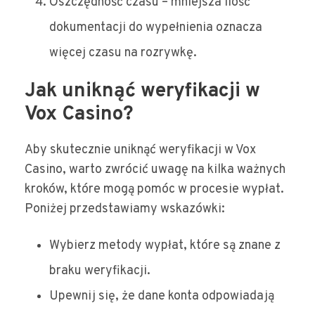
Oszczędność czasu – mniejsza ilość
dokumentacji do wypełnienia oznacza
więcej czasu na rozrywkę.
Jak uniknąć weryfikacji w
Vox Casino?
Aby skutecznie uniknąć weryfikacji w Vox
Casino, warto zwrócić uwagę na kilka ważnych
kroków, które mogą pomóc w procesie wypłat.
Poniżej przedstawiamy wskazówki:
Wybierz metody wypłat, które są znane z
braku weryfikacji.
Upewnij się, że dane konta odpowiadają