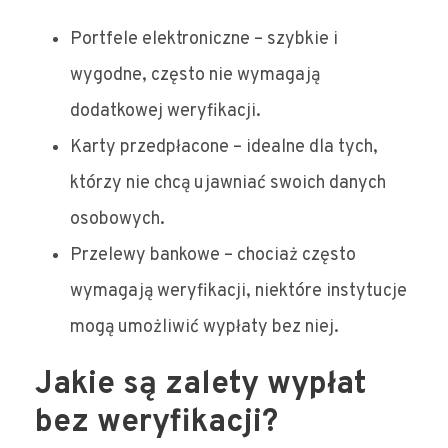
Portfele elektroniczne – szybkie i
wygodne, często nie wymagają
dodatkowej weryfikacji.
Karty przedpłacone – idealne dla tych,
którzy nie chcą ujawniać swoich danych
osobowych.
Przelewy bankowe – chociaż często
wymagają weryfikacji, niektóre instytucje
mogą umożliwić wypłaty bez niej.
Jakie są zalety wypłat
bez weryfikacji?