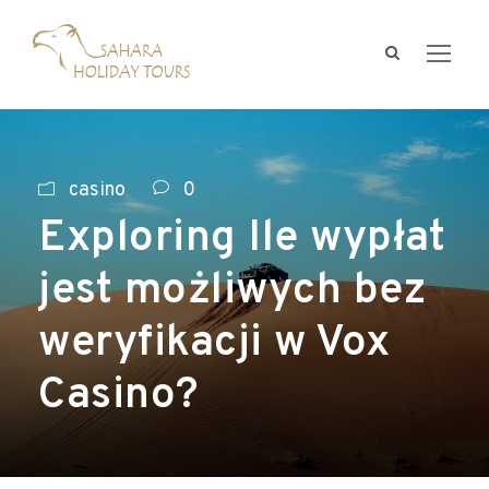
casino
0
Exploring Ile wypłat
jest możliwych bez
weryfikacji w Vox
Casino?