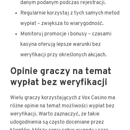
danym podanym podczas rejestracji.
Regularnie korzystaj z tych samych metod
wypłat – zwiększa to wiarygodność.
Monitoruj promocje i bonusy – czasami
kasyna oferują lepsze warunki bez
weryfikacji przy określonych akcjach.
Opinie graczy na temat
wypłat bez weryfikacji
Wielu graczy korzystających z Vox Casino ma
różne opinie na temat możliwości wypłat bez
weryfikacji. Warto zaznaczyć, że takie
udogodnienia są często doceniane przez