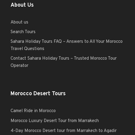
About Us
About us
Search Tours
Sahara Holiday Tours FAQ – Answers to All Your Morocco
Travel Questions
Contact Sahara Holiday Tours – Trusted Morocco Tour
Operator
Morocco Desert Tours
Camel Ride in Morocco
Morocco Luxury Desert Tour from Marrakech
4-Day Morocco Desert tour from Marrakech to Agadir