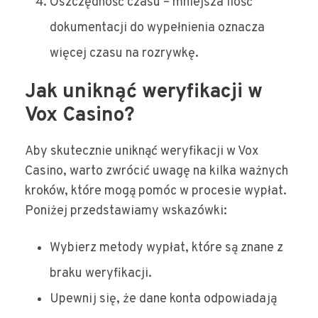
Oszczędność czasu – mniejsza ilość
dokumentacji do wypełnienia oznacza
więcej czasu na rozrywkę.
Jak uniknąć weryfikacji w
Vox Casino?
Aby skutecznie uniknąć weryfikacji w Vox
Casino, warto zwrócić uwagę na kilka ważnych
kroków, które mogą pomóc w procesie wypłat.
Poniżej przedstawiamy wskazówki:
Wybierz metody wypłat, które są znane z
braku weryfikacji.
Upewnij się, że dane konta odpowiadają