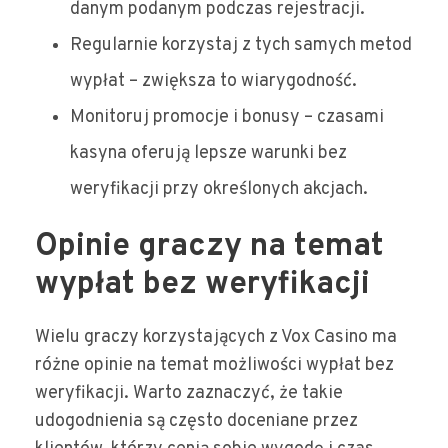
danym podanym podczas rejestracji.
Regularnie korzystaj z tych samych metod
wypłat – zwiększa to wiarygodność.
Monitoruj promocje i bonusy – czasami
kasyna oferują lepsze warunki bez
weryfikacji przy określonych akcjach.
Opinie graczy na temat
wypłat bez weryfikacji
Wielu graczy korzystających z Vox Casino ma
różne opinie na temat możliwości wypłat bez
weryfikacji. Warto zaznaczyć, że takie
udogodnienia są często doceniane przez