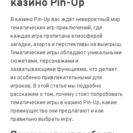
казино Pin-Up
В казино Pin-Up вас ждёт невероятный мир
тематических игр-приключений, где
каждая игра пропитана атмосферой
загадки, азарта и перспективы на выигрыш.
Тематические игры обладают уникальными
сюжетами, персонажами и
захватывающими функциями, что делает
их особенно привлекательными для
игроков. В этой статье мы подробно
расскажем о том, почему стоит попробовать
тематические игры в казино Pin-Up, какие
преимущества они предлагают и как
правильно выбрать игру.