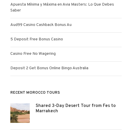
Apuesta Mínima y Máxima en Avia Masters: Lo Que Debes
Saber
Aud99 Casino Cashback Bonus Au
5 Deposit Free Bonus Casino
Casino Free No Wagering
Deposit 2 Get Bonus Online Bingo Australia
RECENT MOROCCO TOURS
Shared 3-Day Desert Tour from Fes to
Marrakech