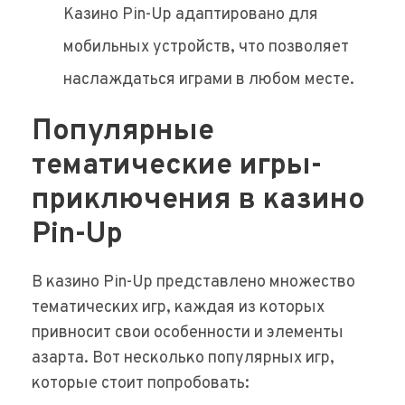
Казино Pin-Up адаптировано для
мобильных устройств, что позволяет
наслаждаться играми в любом месте.
Популярные
тематические игры-
приключения в казино
Pin-Up
В казино Pin-Up представлено множество
тематических игр, каждая из которых
привносит свои особенности и элементы
азарта. Вот несколько популярных игр,
которые стоит попробовать: