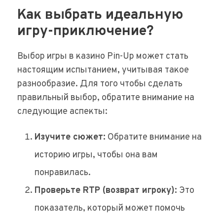
Как выбрать идеальную
игру-приключение?
Выбор игры в казино Pin-Up может стать
настоящим испытанием, учитывая такое
разнообразие. Для того чтобы сделать
правильный выбор, обратите внимание на
следующие аспекты:
Изучите сюжет:
Обратите внимание на
историю игры, чтобы она вам
понравилась.
Проверьте RTP (возврат игроку):
Это
показатель, который может помочь