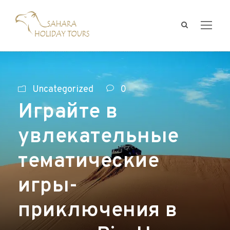
Uncategorized
0
Играйте в
увлекательные
тематические
игры-
приключения в