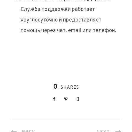
Служба поддержки работает
круглосуточно и предоставляет
помощь через чат, email или телефон.
0
SHARES