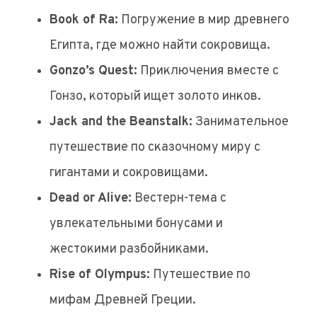
Book of Ra:
Погружение в мир древнего
Египта, где можно найти сокровища.
Gonzo’s Quest:
Приключения вместе с
Гонзо, который ищет золото инков.
Jack and the Beanstalk:
Занимательное
путешествие по сказочному миру с
гигантами и сокровищами.
Dead or Alive:
Вестерн-тема с
увлекательными бонусами и
жестокими разбойниками.
Rise of Olympus:
Путешествие по
мифам Древней Греции.