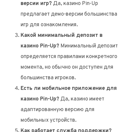
версии игр?
Да, казино Pin-Up
предлагает демо-версии большинства
игр для ознакомления.
Какой минимальный депозит в
казино Pin-Up?
Минимальный депозит
определяется правилами конкретного
момента, но обычно он доступен для
большинства игроков.
Есть ли мобильное приложение для
казино Pin-Up?
Да, казино имеет
адаптированную версию для
мобильных устройств.
Как работает служба поддержки?