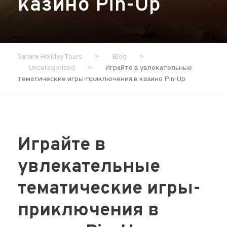
казино Pin-Up
Sahara Holiday Tours
>
Blog
>
Uncategorized
>
Играйте в увлекательные
тематические игры-приключения в казино Pin-Up
Играйте в
увлекательные
тематические игры-
приключения в