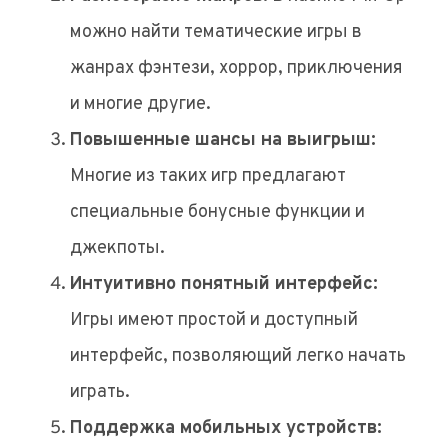
можно найти тематические игры в
жанрах фэнтези, хоррор, приключения
и многие другие.
Повышенные шансы на выигрыш:
Многие из таких игр предлагают
специальные бонусные функции и
джекпоты.
Интуитивно понятный интерфейс:
Игры имеют простой и доступный
интерфейс, позволяющий легко начать
играть.
Поддержка мобильных устройств: