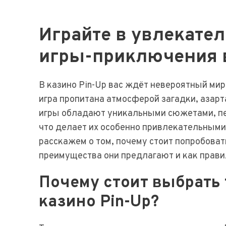
Играйте в увлекате
игры-приключения в
В казино Pin-Up вас ждёт невероятный ми
игра пропитана атмосферой загадки, азар
игры обладают уникальными сюжетами, п
что делает их особенно привлекательными 
расскажем о том, почему стоит попробовать
преимущества они предлагают и как прави
Почему стоит выбрать 
казино Pin-Up?