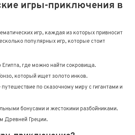
кие игры-приключения в
ематических игр, каждая из которых привносит
несколько популярных игр, которые стоит
 Египта, где можно найти сокровища.
онзо, который ищет золото инков.
путешествие по сказочному миру с гигантами и
льными бонусами и жестокими разбойниками.
м Древней Греции.