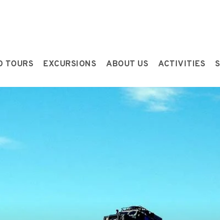
 TOURS
EXCURSIONS
ABOUT US
ACTIVITIES