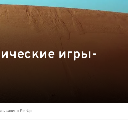
тические игры-
 в казино Pin-Up