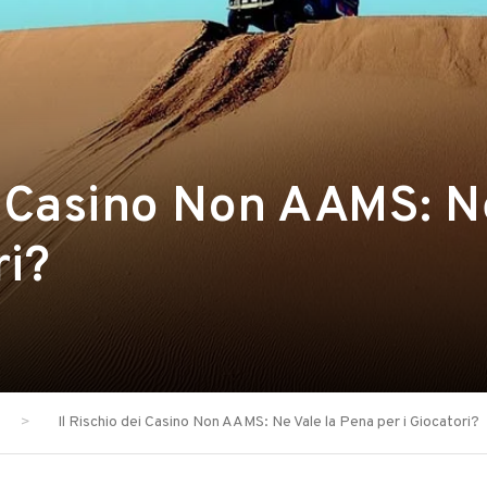
ei Casino Non AAMS: N
ri?
>
Il Rischio dei Casino Non AAMS: Ne Vale la Pena per i Giocatori?