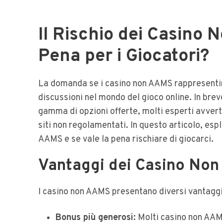
Il Rischio dei Casino 
Pena per i Giocatori?
La domanda se i casino non AAMS rappresentino
discussioni nel mondo del gioco online. In brev
gamma di opzioni offerte, molti esperti avver
siti non regolamentati. In questo articolo, esp
AAMS e se vale la pena rischiare di giocarci.
Vantaggi dei Casino No
I casino non AAMS presentano diversi vantaggi 
Bonus più generosi:
Molti casino non AAMS