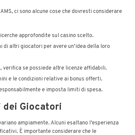
 AAMS, ci sono alcune cose che dovresti considerare
ricerche approfondite sul casino scelto.
 di altri giocatori per avere un’idea della loro
erifica se possiede altre licenze affidabili.
ni e le condizioni relative ai bonus offerti.
sponsabilmente e imposta limiti di spesa.
 dei Giocatori
 variano ampiamente. Alcuni esaltano l’esperienza
ficativi. È importante considerare che le