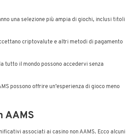
no una selezione più ampia di giochi, inclusi titoli
cettano criptovalute e altri metodi di pagamento
da tutto il mondo possono accedervi senza
AMS possono offrire un’esperienza di gioco meno
on AAMS
nificativi associati ai casino non AAMS. Ecco alcuni