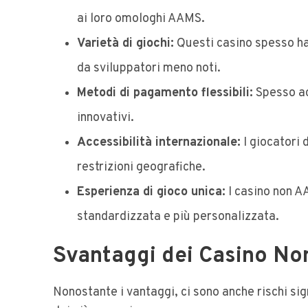
ai loro omologhi AAMS.
Varietà di giochi:
Questi casino spesso han
da sviluppatori meno noti.
Metodi di pagamento flessibili:
Spesso ac
innovativi.
Accessibilità internazionale:
I giocatori 
restrizioni geografiche.
Esperienza di gioco unica:
I casino non A
standardizzata e più personalizzata.
Svantaggi dei Casino N
Nonostante i vantaggi, ci sono anche rischi sig