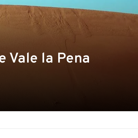
e Vale la Pena