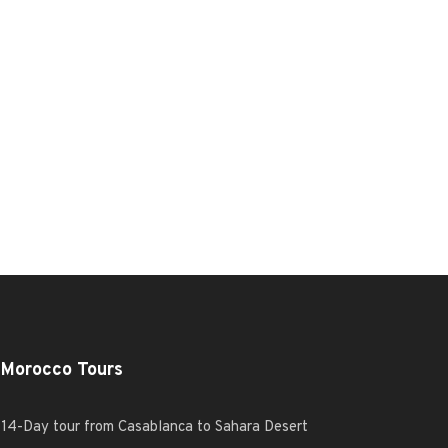
Morocco Tours
14-Day tour from Casablanca to Sahara Desert