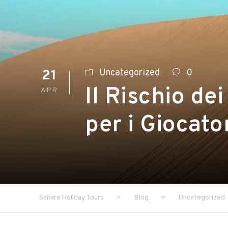
Uncategorized
0
21
Il Rischio d
APR
per i Giocato
Sahara Holiday Tours
>
Blog
>
Uncategorized