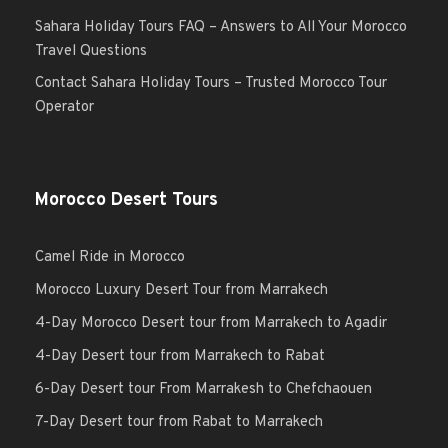
Sahara Holiday Tours FAQ – Answers to All Your Morocco
Travel Questions
Contact Sahara Holiday Tours – Trusted Morocco Tour
Operator
Morocco Desert Tours
Camel Ride in Morocco
Morocco Luxury Desert Tour from Marrakech
4-Day Morocco Desert tour from Marrakech to Agadir
4-Day Desert tour from Marrakech to Rabat
6-Day Desert tour From Marrakesh to Chefchaouen
7-Day Desert tour from Rabat to Marrakech