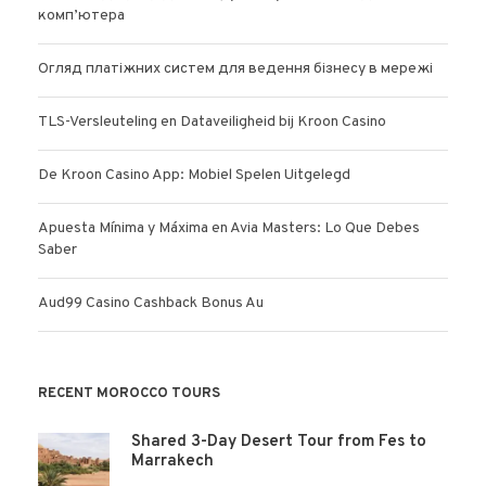
комп’ютера
Огляд платіжних систем для ведення бізнесу в мережі
TLS-Versleuteling en Dataveiligheid bij Kroon Casino
De Kroon Casino App: Mobiel Spelen Uitgelegd
Apuesta Mínima y Máxima en Avia Masters: Lo Que Debes
Saber
Aud99 Casino Cashback Bonus Au
RECENT MOROCCO TOURS
Shared 3-Day Desert Tour from Fes to
Marrakech