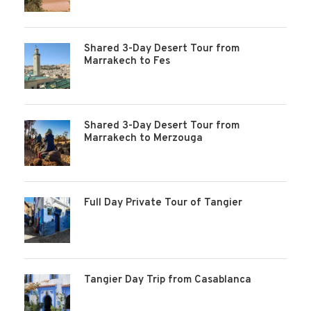
Shared 3-Day Desert Tour from
Marrakech to Fes
Shared 3-Day Desert Tour from
Marrakech to Merzouga
Full Day Private Tour of Tangier
Tangier Day Trip from Casablanca