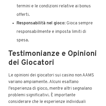
termini e le condizioni relative ai bonus
offerti.
Responsabilità nel gioco:
Gioca sempre
responsabilmente e imposta limiti di
spesa.
Testimonianze e Opinioni
dei Giocatori
Le opinioni dei giocatori sui casino non AAMS
variano ampiamente. Alcuni esaltano
l’esperienza di gioco, mentre altri segnalano
problemi significativi. È importante
considerare che le esperienze individuali