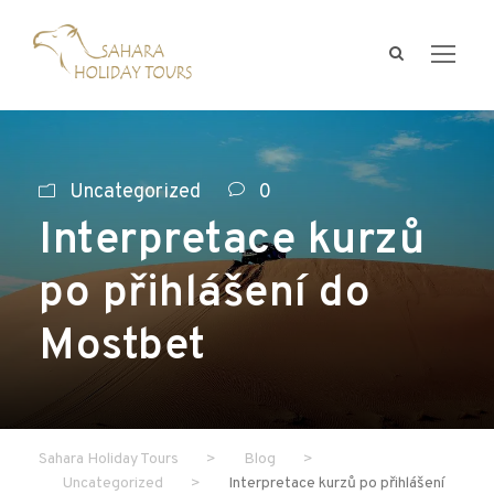
Uncategorized
0
Interpretace kurzů
po přihlášení do
Mostbet
Sahara Holiday Tours
>
Blog
>
Uncategorized
>
Interpretace kurzů po přihlášení