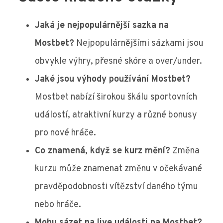
Jaká je nejpopulárnější sazka na
Mostbet?
Nejpopulárnějšími sázkami jsou
obvykle výhry, přesné skóre a over/under.
Jaké jsou výhody používání Mostbet?
Mostbet nabízí širokou škálu sportovních
událostí, atraktivní kurzy a různé bonusy
pro nové hráče.
Co znamená, když se kurz mění?
Změna
kurzu může znamenat změnu v očekávané
pravděpodobnosti vítězství daného týmu
nebo hráče.
Mohu sázet na live události na Mostbet?