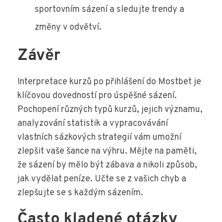
sportovním sázení a sledujte trendy a
změny v odvětví.
Závěr
Interpretace kurzů po přihlášení do Mostbet je
klíčovou dovedností pro úspěšné sázení.
Pochopení různých typů kurzů, jejich významu,
analyzování statistik a vypracovávání
vlastních sázkových strategií vám umožní
zlepšit vaše šance na výhru. Mějte na paměti,
že sázení by mělo být zábava a nikoli způsob,
jak vydělat peníze. Učte se z vašich chyb a
zlepšujte se s každým sázením.
Často kladené otázky