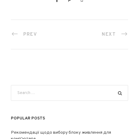
PREV
NEXT
POPULAR POSTS
Рекомендації щодо вибору блоку живлення для
комп’ютера