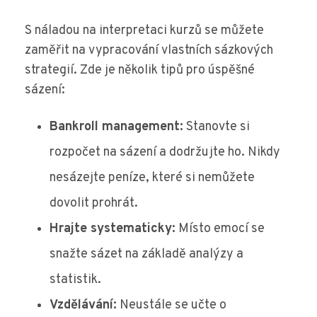
S náladou na interpretaci kurzů se můžete
zaměřit na vypracování vlastních sázkových
strategií. Zde je několik tipů pro úspěšné
sázení:
Bankroll management:
Stanovte si
rozpočet na sázení a dodržujte ho. Nikdy
nesázejte peníze, které si nemůžete
dovolit prohrát.
Hrajte systematicky:
Místo emocí se
snažte sázet na základě analýzy a
statistik.
Vzdělávání:
Neustále se učte o