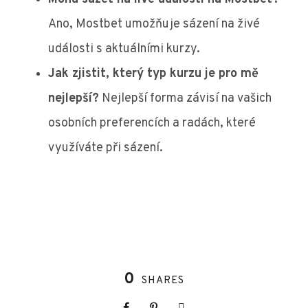
Ano, Mostbet umožňuje sázení na živé
události s aktuálními kurzy.
Jak zjistit, který typ kurzu je pro mě
nejlepší?
Nejlepší forma závisí na vašich
osobních preferencích a radách, které
využíváte při sázení.
0
SHARES