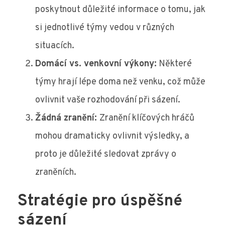
poskytnout důležité informace o tomu, jak
si jednotlivé týmy vedou v různých
situacích.
Domácí vs. venkovní výkony:
Některé
týmy hrají lépe doma než venku, což může
ovlivnit vaše rozhodování při sázení.
Žádná zranění:
Zranění klíčových hráčů
mohou dramaticky ovlivnit výsledky, a
proto je důležité sledovat zprávy o
zraněních.
Stratégie pro úspěšné
sázení