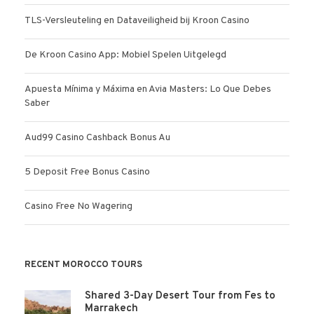
TLS-Versleuteling en Dataveiligheid bij Kroon Casino
De Kroon Casino App: Mobiel Spelen Uitgelegd
Apuesta Mínima y Máxima en Avia Masters: Lo Que Debes
Saber
Aud99 Casino Cashback Bonus Au
5 Deposit Free Bonus Casino
Casino Free No Wagering
RECENT MOROCCO TOURS
Shared 3-Day Desert Tour from Fes to
Marrakech