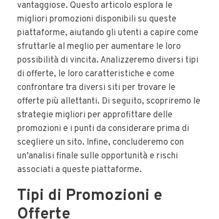
vantaggiose. Questo articolo esplora le
migliori promozioni disponibili su queste
piattaforme, aiutando gli utenti a capire come
sfruttarle al meglio per aumentare le loro
possibilità di vincita. Analizzeremo diversi tipi
di offerte, le loro caratteristiche e come
confrontare tra diversi siti per trovare le
offerte più allettanti. Di seguito, scopriremo le
strategie migliori per approfittare delle
promozioni e i punti da considerare prima di
scegliere un sito. Infine, concluderemo con
un’analisi finale sulle opportunità e rischi
associati a queste piattaforme.
Tipi di Promozioni e
Offerte