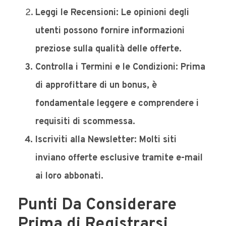
Leggi le Recensioni:
Le opinioni degli
utenti possono fornire informazioni
preziose sulla qualità delle offerte.
Controlla i Termini e le Condizioni:
Prima
di approfittare di un bonus, è
fondamentale leggere e comprendere i
requisiti di scommessa.
Iscriviti alla Newsletter:
Molti siti
inviano offerte esclusive tramite e-mail
ai loro abbonati.
Punti Da Considerare
Prima di Registrarsi