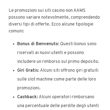
Le promozioni sui siti casino non AAMS
possono variare notevolmente, comprendendo
diversi tipi di offerte. Ecco alcune tipologie
comuni:
Bonus di Benvenuto:
Questi bonus sono
riservati ai nuovi utenti e possono
includere un rimborso sul primo deposito.
Giri Gratis:
Alcuni siti offrono giri gratuiti
sulle slot machine come parte delle loro
promozioni.
Cashback:
Alcuni operatori rimborsano
una percentuale delle perdite degli utenti