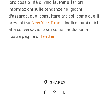
loro possibilità di vincita. Per ulteriori
informazioni sulle tendenze nei giochi
d’azzardo, puoi consultare articoli come quelli
presenti su
New York Times
. Inoltre, puoi unirti
alla conversazione sui social media sulla
nostra pagina di
Twitter
.
0
SHARES