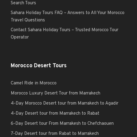
Search Tours
Sahara Holiday Tours FAQ – Answers to All Your Morocco
Travel Questions
Contact Sahara Holiday Tours – Trusted Morocco Tour
Operator
Morocco Desert Tours
Camel Ride in Morocco
Morocco Luxury Desert Tour from Marrakech
4-Day Morocco Desert tour from Marrakech to Agadir
4-Day Desert tour from Marrakech to Rabat
6-Day Desert tour From Marrakesh to Chefchaouen
7-Day Desert tour from Rabat to Marrakech