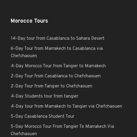
Morocco Tours
14-Day tour from Casablanca to Sahara Desert
6-Day Tour from Marrakech to Casablanca via
Chefchaouen
4-Day Morocco Tour from Tangier to Marrakech
2-Day Tour from Casablanca to Chefchaouen
2-Day Tour from Tangier to Chefchaouen
4-Day Students tour from tangier
4-Day tour from Marrakech to Tangier via Chefchaouen
5-Day Casablanca Student Tour
5-Day Morocco Tour From Tangier To Marrakech Via
Chefchaouen