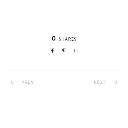
0
SHARES
PREV
NEXT