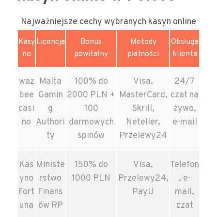
Najważniejsze cechy wybranych kasyn online
Kasy
Licencja
Bonus
Metody
Obsługa
no
powitalny
płatności
klienta
waz
Malta
100% do
Visa,
24/7
bee
Gamin
2000 PLN +
MasterCard,
czat na
casi
g
100
Skrill,
żywo,
no
Authori
darmowych
Neteller,
e-mail
ty
spinów
Przelewy24
Kas
Ministe
150% do
Visa,
Telefon
yno
rstwo
1000 PLN
Przelewy24,
, e-
Fort
Finans
PayU
mail,
una
ów RP
czat