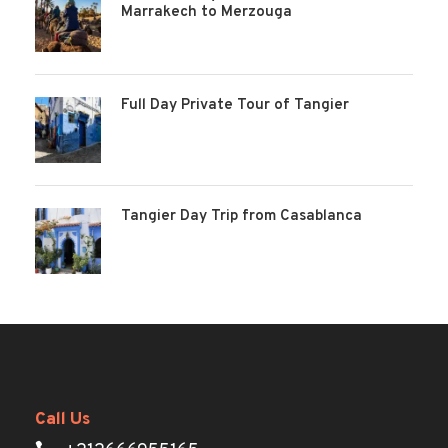
Marrakech to Merzouga
Full Day Private Tour of Tangier
Tangier Day Trip from Casablanca
Call Us