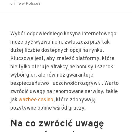
online w Polsce?
Wybór odpowiedniego kasyna internetowego
może być wyzwaniem, zwłaszcza przy tak
dużej liczbie dostępnych opcji na rynku.
Kluczowe jest, aby znaleźć platformę, która
nie tylko oferuje atrakcyjne bonusy i szeroki
wybór gier, ale również gwarantuje
bezpieczeństwo i uczciwość rozgrywki. Warto
zwrócić uwagę na renomowane serwisy, takie
jak
wazbee casino
, które zdobywają
pozytywne opinie wśród graczy.
Na co zwrócić uwagę