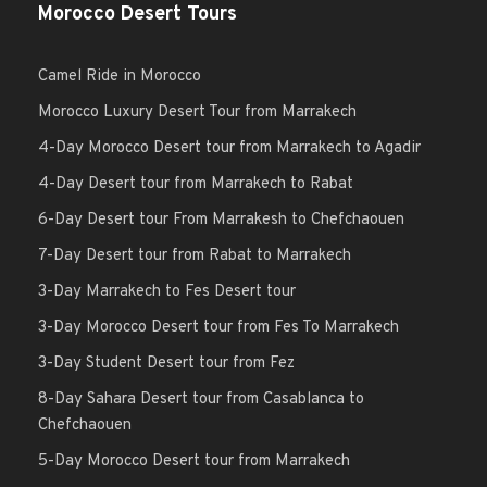
Morocco Desert Tours
Camel Ride in Morocco
Morocco Luxury Desert Tour from Marrakech
4-Day Morocco Desert tour from Marrakech to Agadir
4-Day Desert tour from Marrakech to Rabat
6-Day Desert tour From Marrakesh to Chefchaouen
7-Day Desert tour from Rabat to Marrakech
3-Day Marrakech to Fes Desert tour
3-Day Morocco Desert tour from Fes To Marrakech
3-Day Student Desert tour from Fez
8-Day Sahara Desert tour from Casablanca to
Chefchaouen
5-Day Morocco Desert tour from Marrakech