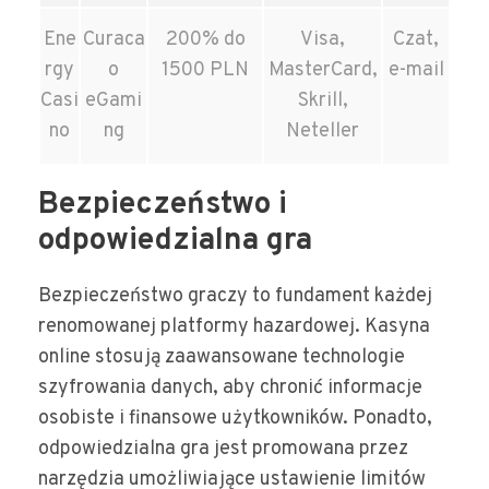
Ene
Curaca
200% do
Visa,
Czat,
rgy
o
1500 PLN
MasterCard,
e-mail
Casi
eGami
Skrill,
no
ng
Neteller
Bezpieczeństwo i
odpowiedzialna gra
Bezpieczeństwo graczy to fundament każdej
renomowanej platformy hazardowej. Kasyna
online stosują zaawansowane technologie
szyfrowania danych, aby chronić informacje
osobiste i finansowe użytkowników. Ponadto,
odpowiedzialna gra jest promowana przez
narzędzia umożliwiające ustawienie limitów