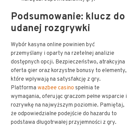
Podsumowanie: klucz do
udanej rozgrywki
Wybór kasyna online powinien być
przemyślany i oparty na rzetelnej analizie
dostępnych opcji. Bezpieczeństwo, atrakcyjna
oferta gier oraz korzystne bonusy to elementy,
które wpływają na satysfakcję z gry.
Platforma
wazbee casino
spełnia te
wymagania, oferując graczom pełne wsparcie i
rozrywkę na najwyższym poziomie. Pamiętaj,
że odpowiedzialne podejście do hazardu to
podstawa długotrwałej przyjemności z gry.