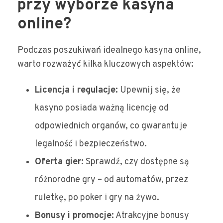
przy wyborze kasyna
online?
Podczas poszukiwań idealnego kasyna online,
warto rozważyć kilka kluczowych aspektów:
Licencja i regulacje:
Upewnij się, że
kasyno posiada ważną licencję od
odpowiednich organów, co gwarantuje
legalność i bezpieczeństwo.
Oferta gier:
Sprawdź, czy dostępne są
różnorodne gry – od automatów, przez
ruletkę, po poker i gry na żywo.
Bonusy i promocje:
Atrakcyjne bonusy