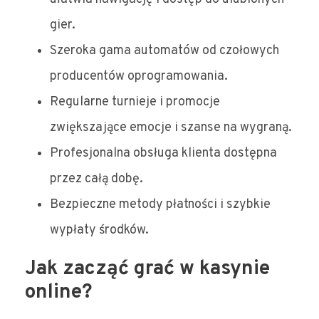
gier.
Szeroka gama automatów od czołowych
producentów oprogramowania.
Regularne turnieje i promocje
zwiększające emocje i szanse na wygraną.
Profesjonalna obsługa klienta dostępna
przez całą dobę.
Bezpieczne metody płatności i szybkie
wypłaty środków.
Jak zacząć grać w kasynie
online?