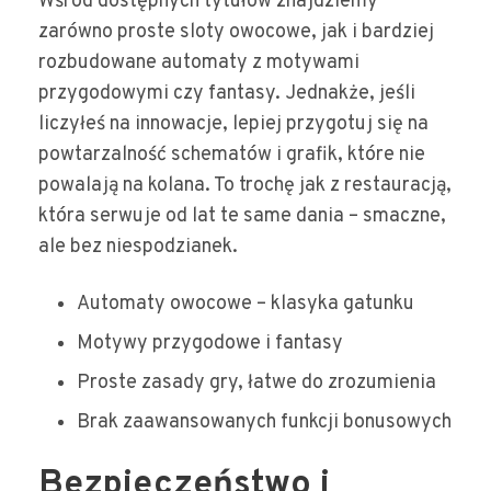
Wśród dostępnych tytułów znajdziemy
zarówno proste sloty owocowe, jak i bardziej
rozbudowane automaty z motywami
przygodowymi czy fantasy. Jednakże, jeśli
liczyłeś na innowacje, lepiej przygotuj się na
powtarzalność schematów i grafik, które nie
powalają na kolana. To trochę jak z restauracją,
która serwuje od lat te same dania – smaczne,
ale bez niespodzianek.
Automaty owocowe – klasyka gatunku
Motywy przygodowe i fantasy
Proste zasady gry, łatwe do zrozumienia
Brak zaawansowanych funkcji bonusowych
Bezpieczeństwo i