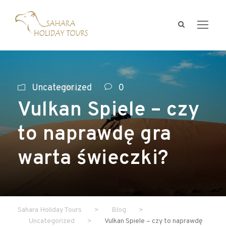
Uncategorized
0
Vulkan Spiele – czy
to naprawdę gra
warta świeczki?
Sahara Holiday Tours
>
Blog
>
Uncategorized
>
Vulkan Spiele – czy to naprawdę