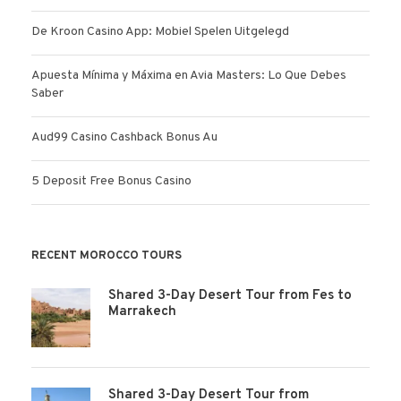
De Kroon Casino App: Mobiel Spelen Uitgelegd
Apuesta Mínima y Máxima en Avia Masters: Lo Que Debes
Saber
Aud99 Casino Cashback Bonus Au
5 Deposit Free Bonus Casino
RECENT MOROCCO TOURS
Shared 3-Day Desert Tour from Fes to
Marrakech
Shared 3-Day Desert Tour from