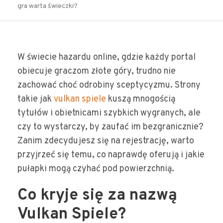
gra warta świeczki?
W świecie hazardu online, gdzie każdy portal
obiecuje graczom złote góry, trudno nie
zachować choć odrobiny sceptycyzmu. Strony
takie jak
vulkan spiele
kuszą mnogością
tytułów i obietnicami szybkich wygranych, ale
czy to wystarczy, by zaufać im bezgranicznie?
Zanim zdecydujesz się na rejestrację, warto
przyjrzeć się temu, co naprawdę oferują i jakie
pułapki mogą czyhać pod powierzchnią.
Co kryje się za nazwą
Vulkan Spiele?