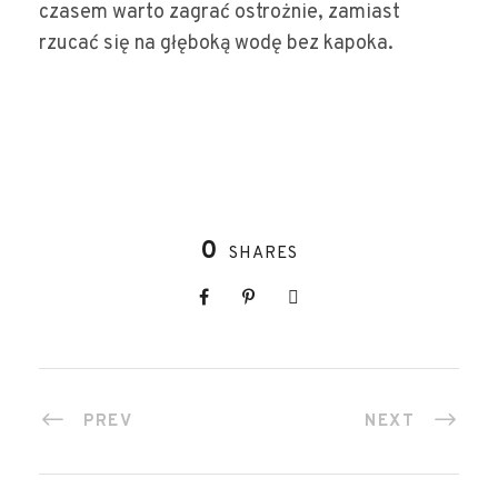
czasem warto zagrać ostrożnie, zamiast
rzucać się na głęboką wodę bez kapoka.
0
SHARES
PREV
NEXT