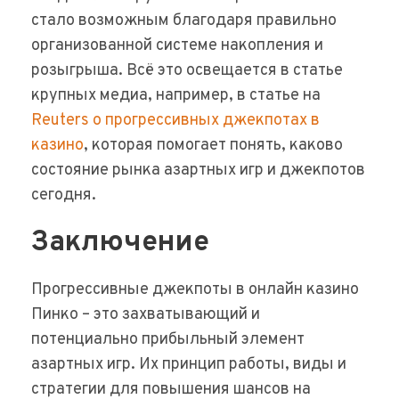
стало возможным благодаря правильно
организованной системе накопления и
розыгрыша. Всё это освещается в статье
крупных медиа, например, в статье на
Reuters о прогрессивных джекпотах в
казино
, которая помогает понять, каково
состояние рынка азартных игр и джекпотов
сегодня.
Заключение
Прогрессивные джекпоты в онлайн казино
Пинко – это захватывающий и
потенциально прибыльный элемент
азартных игр. Их принцип работы, виды и
стратегии для повышения шансов на