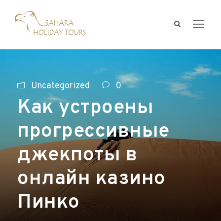
Uncategorized
0
Как устроены
прогрессивные
джекпоты в
онлайн казино
Пинко