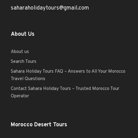
saharaholidaytours@gmail.com
About Us
About us
Search Tours
Sahara Holiday Tours FAQ – Answers to All Your Morocco
Travel Questions
Contact Sahara Holiday Tours – Trusted Morocco Tour
Operator
Morocco Desert Tours