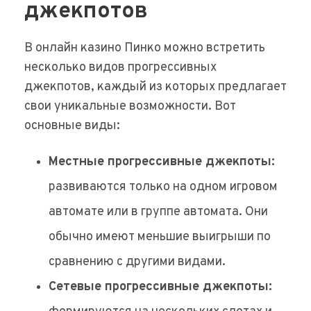
джекпотов
В онлайн казино Пинко можно встретить
несколько видов прогрессивных
джекпотов, каждый из которых предлагает
свои уникальные возможности. Вот
основные виды:
Местные прогрессивные джекпоты:
развиваются только на одном игровом
автомате или в группе автомата. Они
обычно имеют меньшие выигрыши по
сравнению с другими видами.
Сетевые прогрессивные джекпоты: