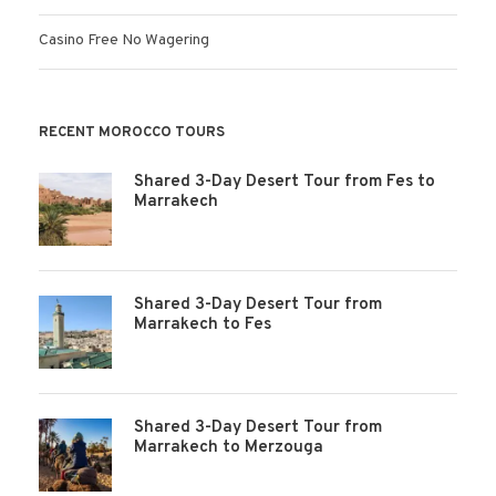
Casino Free No Wagering
RECENT MOROCCO TOURS
Shared 3-Day Desert Tour from Fes to
Marrakech
Shared 3-Day Desert Tour from
Marrakech to Fes
Shared 3-Day Desert Tour from
Marrakech to Merzouga