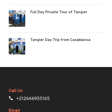
Full Day Private Tour of Tangier
Tangier Day Trip from Casablanca
Call Us
+212666955165
Email