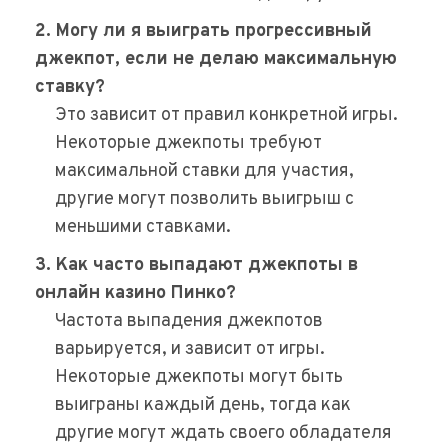
2. Могу ли я выиграть прогрессивный
джекпот, если не делаю максимальную
ставку?
Это зависит от правил конкретной игры.
Некоторые джекпоты требуют
максимальной ставки для участия,
другие могут позволить выигрыш с
меньшими ставками.
3. Как часто выпадают джекпоты в
онлайн казино Пинко?
Частота выпадения джекпотов
варьируется, и зависит от игры.
Некоторые джекпоты могут быть
выиграны каждый день, тогда как
другие могут ждать своего обладателя