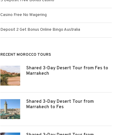
5 Deposit Free Bonus Casino
Casino Free No Wagering
Deposit 2 Get Bonus Online Bingo Australia
RECENT MOROCCO TOURS
Shared 3-Day Desert Tour from Fes to
Marrakech
Shared 3-Day Desert Tour from
Marrakech to Fes