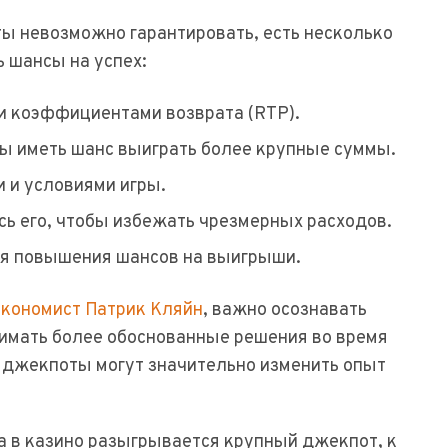
ы невозможно гарантировать, есть несколько
ь шансы на успех:
ми коэффициентами возврата (RTP).
бы иметь шанс выиграть более крупные суммы.
 и условиями игры.
 его, чтобы избежать чрезмерных расходов.
ля повышения шансов на выигрыши.
экономист Патрик Кляйн
, важно осознавать
имать более обоснованные решения во время
е джекпоты могут значительно изменить опыт
да в казино разыгрывается крупный джекпот, к