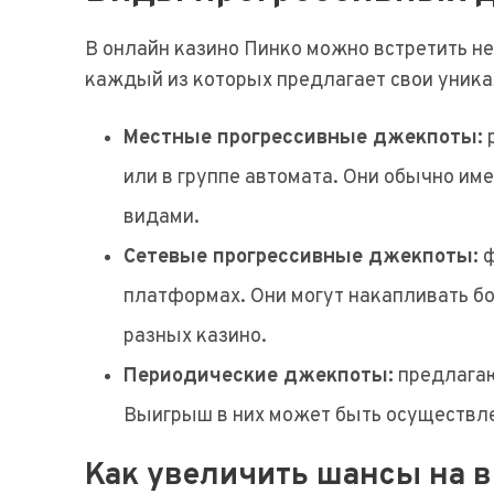
В онлайн казино Пинко можно встретить н
каждый из которых предлагает свои уник
Местные прогрессивные джекпоты:
р
или в группе автомата. Они обычно и
видами.
Сетевые прогрессивные джекпоты:
ф
платформах. Они могут накапливать бо
разных казино.
Периодические джекпоты:
предлагаю
Выигрыш в них может быть осуществл
Как увеличить шансы на 