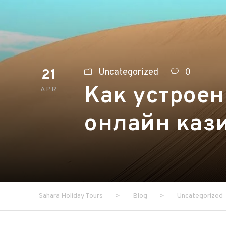
Uncategorized
0
21
Как устрое
APR
онлайн каз
Sahara Holiday Tours
>
Blog
>
Uncategorized