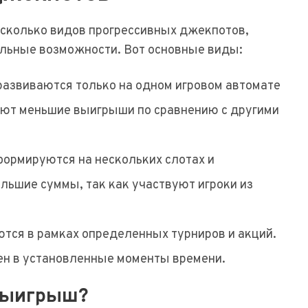
есколько видов прогрессивных джекпотов,
альные возможности. Вот основные виды:
азвиваются только на одном игровом автомате
меют меньшие выигрыши по сравнению с другими
ормируются на нескольких слотах и
льшие суммы, так как участвуют игроки из
тся в рамках определенных турниров и акций.
ен в установленные моменты времени.
выигрыш?