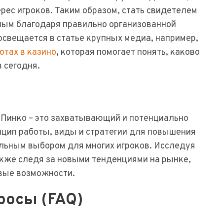
ес игроков. Таким образом, стать свидетелем
ным благодаря правильно организованной
освещается в статье крупных медиа, например,
отах в казино
, которая помогает понять, каково
 сегодня.
 Пинко – это захватывающий и потенциально
нцип работы, виды и стратегии для повышения
льным выбором для многих игроков. Исследуя
акже следя за новыми тенденциями на рынке,
вые возможности.
росы (FAQ)