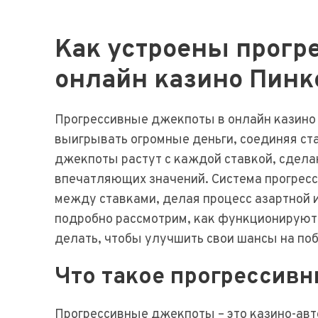
Как устроены прогр
онлайн казино Пинк
Прогрессивные джекпоты в онлайн казино 
выигрывать огромные деньги, соединяя ста
джекпоты растут с каждой ставкой, сделан
впечатляющих значений. Система прогрес
между ставками, делая процесс азартной 
подробно рассмотрим, как функционируют 
делать, чтобы улучшить свои шансы на по
Что такое прогрессив
Прогрессивные джекпоты – это казино-авт