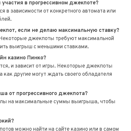
я участия в прогрессивном джекпоте?
я в зависимости от конкретного автомата или
блей.
жекпот, если не делаю максимальную ставку?
ы. Некоторые джекпоты требуют максимальной
лить выигрыш с меньшими ставками.
йн казино Пинко?
ся, и зависит от игры. Некоторые джекпоты
а как другие могут ждать своего обладателя
ыша от прогрессивного джекпота?
елы на максимальные суммы выигрыша, чтобы
окий?
тов можно найти на сайте казино или в самом