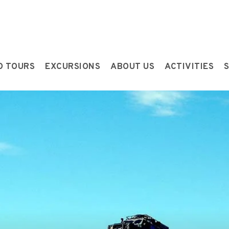
 TOURS
EXCURSIONS
ABOUT US
ACTIVITIES