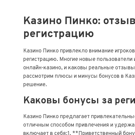
Казино Пинко: отзыв
регистрацию
Казино Пинко привлекло внимание игроков
регистрацию. Многие новые пользователи и
онлайн-казино, и каковы реальные отзывы
рассмотрим плюсы и минусы бонусов в Каз
решение.
Каковы бонусы за рег
Казино Пинко предлагает привлекательные
отличным способом привлечения и удержан
включает в себя:1. **Приветственный бон