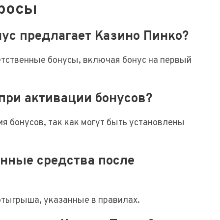
просы
нус предлагает Казино Пинко?
тственные бонусы, включая бонус на первый
 при активации бонусов?
я бонусов, так как могут быть установлены
анные средства после
отыгрыша, указанные в правилах.