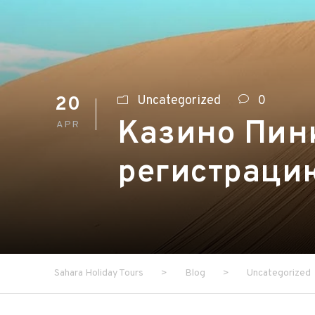
Uncategorized
0
20
Казино Пинк
APR
регистраци
Sahara Holiday Tours
>
Blog
>
Uncategorized