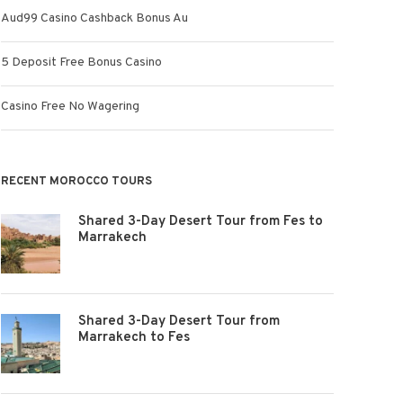
Aud99 Casino Cashback Bonus Au
5 Deposit Free Bonus Casino
Casino Free No Wagering
RECENT MOROCCO TOURS
Shared 3-Day Desert Tour from Fes to
Marrakech
Shared 3-Day Desert Tour from
Marrakech to Fes