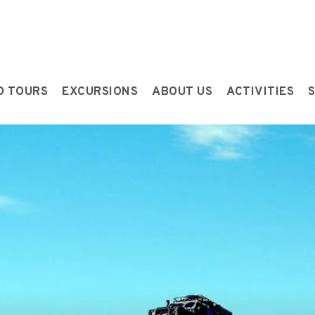
 TOURS
EXCURSIONS
ABOUT US
ACTIVITIES