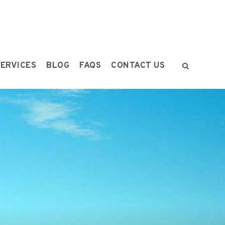
SERVICES
BLOG
FAQS
CONTACT US