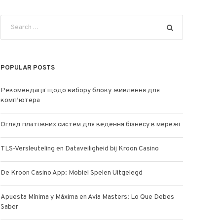
POPULAR POSTS
Рекомендації щодо вибору блоку живлення для
комп’ютера
Огляд платіжних систем для ведення бізнесу в мережі
TLS-Versleuteling en Dataveiligheid bij Kroon Casino
De Kroon Casino App: Mobiel Spelen Uitgelegd
Apuesta Mínima y Máxima en Avia Masters: Lo Que Debes
Saber