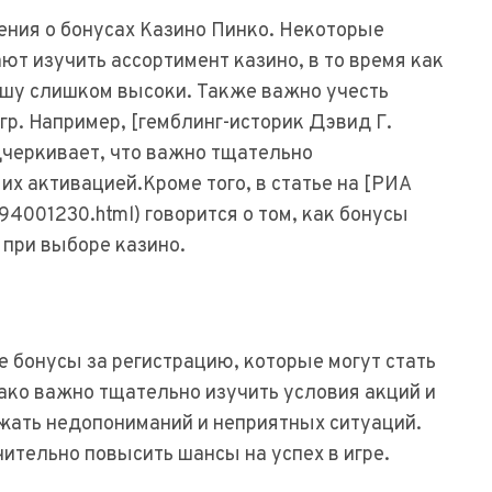
ния о бонусах Казино Пинко. Некоторые
ют изучить ассортимент казино, в то время как
ышу слишком высоки. Также важно учесть
гр. Например, [гемблинг-историк Дэвид Г.
одчеркивает, что важно тщательно
х активацией.Кроме того, в статье на [РИА
894001230.html) говорится о том, как бонусы
 при выборе казино.
 бонусы за регистрацию, которые могут стать
ако важно тщательно изучить условия акций и
жать недопониманий и неприятных ситуаций.
ительно повысить шансы на успех в игре.