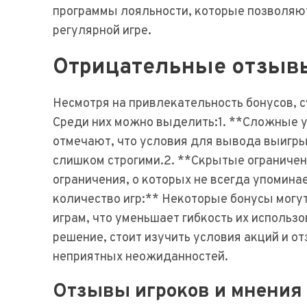
программы лояльности, которые позволяю
регулярной игре.
Отрицательные отзывы
Несмотря на привлекательность бонусов, 
Среди них можно выделить:1. **Сложные 
отмечают, что условия для вывода выигры
слишком строгими.2. **Скрытые ограниче
ограничения, о которых не всегда упомина
количество игр:** Некоторые бонусы могу
играм, что уменьшает гибкость их использ
решение, стоит изучить условия акций и о
неприятных неожиданностей.
Отзывы игроков и мнения