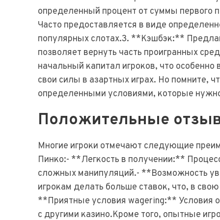
определенный процент от суммы первого п
Часто предоставляется в виде определенн
популярных слотах.3. **Кэшбэк:** Предлаг
позволяет вернуть часть проигранных сред
начальный капитал игроков, что особенно
свои силы в азартных играх. Но помните, 
определенными условиями, которые нужно
Положительные отзыв
Многие игроки отмечают следующие преим
Пинко:- **Легкость в получении:** Процесс
сложных манипуляций.- **Возможность у
игрокам делать больше ставок, что, в сво
**Приятные условия wagering:** Условия 
с другими казино.Кроме того, опытные иг