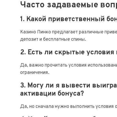
Часто задаваемые во
1. Какой приветственный бо
Казино Пинко предлагает различные приве
депозит и бесплатные спины.
2. Есть ли скрытые условия
Да, важно прочитать условия использовани
ограничения.
3. Могу ли я вывести выигр
активации бонуса?
Да, но сначала нужно выполнить условия 