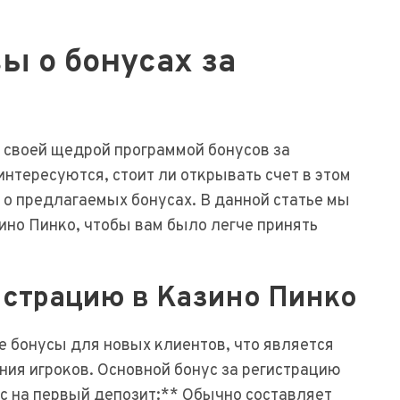
ы о бонусах за
 своей щедрой программой бонусов за
нтересуются, стоит ли открывать счет в этом
 о предлагаемых бонусах. В данной статье мы
ино Пинко, чтобы вам было легче принять
истрацию в Казино Пинко
 бонусы для новых клиентов, что является
ия игроков. Основной бонус за регистрацию
ус на первый депозит:** Обычно составляет