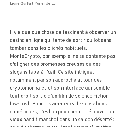
Ligne Qui Fait Parler de Lui
Il y a quelque chose de fascinant à observer un
casino en ligne qui tente de sortir du lot sans
tomber dans les clichés habituels.
MonteCrypto, par exemple, ne se contente pas
d’aligner des promesses creuses ou des
slogans tape-à-l’œil. Ce site intrigue,
notamment par son approche autour des
cryptomonnaies et son interface qui semble
tout droit sortie d’un film de science-fiction
low-cost. Pour les amateurs de sensations
numériques, c’est un peu comme découvrir un
vieux bandit manchot dans un saloon déserté :