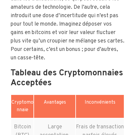
amateurs de technologie. De l’autre, cela
introduit une dose d’incertitude qui n’est pas
pour tout le monde. Imaginez déposer vos
gains en bitcoins et voir leur valeur fluctuer
plus vite qu’un croupier ne mélange ses cartes.
Pour certains, c’est un bonus ; pour d’autres,
un casse-tête.
Tableau des Cryptomonnaies
Acceptées
Cryptomo
Avantages
Inconvénients
nnaie
Bitcoin
Large
Frais de transaction