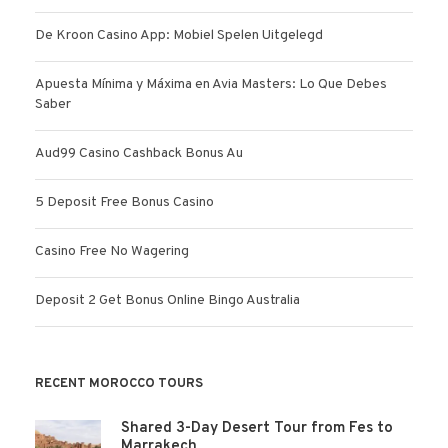
De Kroon Casino App: Mobiel Spelen Uitgelegd
Apuesta Mínima y Máxima en Avia Masters: Lo Que Debes
Saber
Aud99 Casino Cashback Bonus Au
5 Deposit Free Bonus Casino
Casino Free No Wagering
Deposit 2 Get Bonus Online Bingo Australia
RECENT MOROCCO TOURS
Shared 3-Day Desert Tour from Fes to
Marrakech