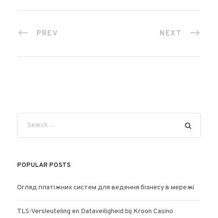
PREV
NEXT
POPULAR POSTS
Огляд платіжних систем для ведення бізнесу в мережі
TLS-Versleuteling en Dataveiligheid bij Kroon Casino