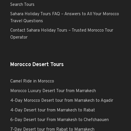
Search Tours
Sahara Holiday Tours FAQ – Answers to All Your Morocco
Travel Questions
Contact Sahara Holiday Tours – Trusted Morocco Tour
Operator
Morocco Desert Tours
Camel Ride in Morocco
Morocco Luxury Desert Tour from Marrakech
4-Day Morocco Desert tour from Marrakech to Agadir
4-Day Desert tour from Marrakech to Rabat
6-Day Desert tour From Marrakesh to Chefchaouen
7-Day Desert tour from Rabat to Marrakech