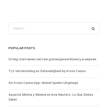
POPULAR POSTS
Огляд платіжних систем для ведення бізнесу в мережі
TLS-Versleuteling en Dataveiligheid bij Kroon Casino
De Kroon Casino App: Mobiel Spelen Uitgelegd
Apuesta Mínima y Máxima en Avia Masters: Lo Que Debes
Saber