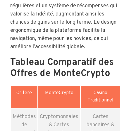
régulières et un système de récompenses qui
valorise la fidélité, augmentant ainsi les
chances de gains sur le long terme. Le design
ergonomique de la plateforme facilite la
navigation, même pour les novices, ce qui
améliore l’accessibilité globale.
Tableau Comparatif des
Offres de MonteCrypto
Critère
MonteCrypto
Casino
Traditionnel
Méthodes
Cryptomonnaies
Cartes
de
& Cartes
bancaires &