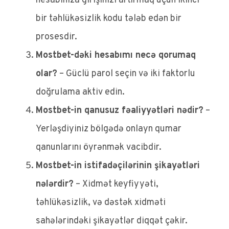
hesabınıza girişinizi artırmaq üçün ikinci
bir təhlükəsizlik kodu tələb edən bir
prosesdir.
Mostbet-dəki hesabımı necə qorumaq
olar?
– Güclü parol seçin və iki faktorlu
doğrulama aktiv edin.
Mostbet-in qanusuz fəaliyyətləri nədir?
–
Yerləşdiyiniz bölgədə onlayn qumar
qanunlarını öyrənmək vacibdir.
Mostbet-in istifadəçilərinin şikayətləri
nələrdir?
– Xidmət keyfiyyəti,
təhlükəsizlik, və dəstək xidməti
sahələrindəki şikayətlər diqqət çəkir.