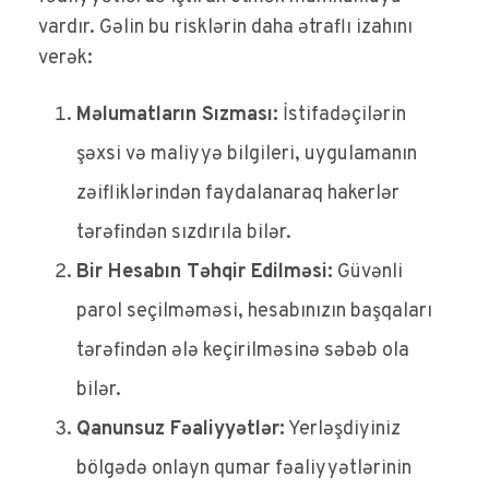
vardır. Gəlin bu risklərin daha ətraflı izahını
verək:
Məlumatların Sızması:
İstifadəçilərin
şəxsi və maliyyə bilgileri, uygulamanın
zəifliklərindən faydalanaraq hakerlər
tərəfindən sızdırıla bilər.
Bir Hesabın Təhqir Edilməsi:
Güvənli
parol seçilməməsi, hesabınızın başqaları
tərəfindən ələ keçirilməsinə səbəb ola
bilər.
Qanunsuz Fəaliyyətlər:
Yerləşdiyiniz
bölgədə onlayn qumar fəaliyyətlərinin