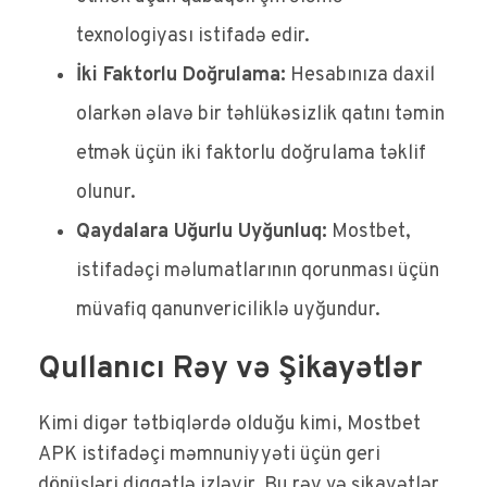
texnologiyası istifadə edir.
İki Faktorlu Doğrulama:
Hesabınıza daxil
olarkən əlavə bir təhlükəsizlik qatını təmin
etmək üçün iki faktorlu doğrulama təklif
olunur.
Qaydalara Uğurlu Uyğunluq:
Mostbet,
istifadəçi məlumatlarının qorunması üçün
müvafiq qanunvericiliklə uyğundur.
Qullanıcı Rəy və Şikayətlər
Kimi digər tətbiqlərdə olduğu kimi, Mostbet
APK istifadəçi məmnuniyyəti üçün geri
dönüşləri diqqətlə izləyir. Bu rəy və şikayətlər,