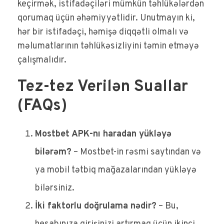
keçirmək, istifadəçiləri mümkün təhlükələrdən
qorumaq üçün əhəmiyyətlidir. Unutmayın ki,
hər bir istifadəçi, həmişə diqqətli olmalı və
məlumatlarının təhlükəsizliyini təmin etməyə
çalışmalıdır.
Tez-tez Verilən Suallar
(FAQs)
Mostbet APK-nı haradan yükləyə
bilərəm?
– Mostbet-in rəsmi saytından və
ya mobil tətbiq mağazalarından yükləyə
bilərsiniz.
İki faktorlu doğrulama nədir?
– Bu,