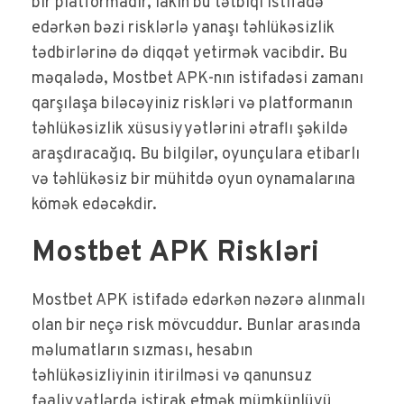
bir platformadır, lakin bu tətbiqi istifadə
edərkən bəzi risklərlə yanaşı təhlükəsizlik
tədbirlərinə də diqqət yetirmək vacibdir. Bu
məqalədə, Mostbet APK-nın istifadəsi zamanı
qarşılaşa biləcəyiniz riskləri və platformanın
təhlükəsizlik xüsusiyyətlərini ətraflı şəkildə
araşdıracağıq. Bu bilgilər, oyunçulara etibarlı
və təhlükəsiz bir mühitdə oyun oynamalarına
kömək edəcəkdir.
Mostbet APK Riskləri
Mostbet APK istifadə edərkən nəzərə alınmalı
olan bir neçə risk mövcuddur. Bunlar arasında
məlumatların sızması, hesabın
təhlükəsizliyinin itirilməsi və qanunsuz
fəaliyyətlərdə iştirak etmək mümkünlüyü