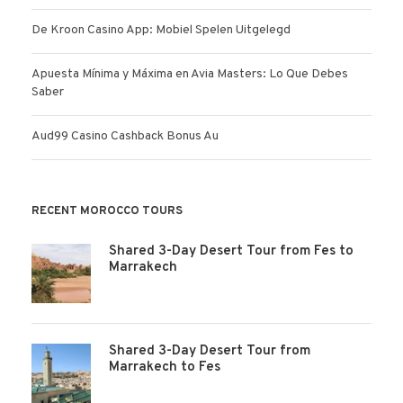
De Kroon Casino App: Mobiel Spelen Uitgelegd
Apuesta Mínima y Máxima en Avia Masters: Lo Que Debes
Saber
Aud99 Casino Cashback Bonus Au
RECENT MOROCCO TOURS
Shared 3-Day Desert Tour from Fes to
Marrakech
Shared 3-Day Desert Tour from
Marrakech to Fes