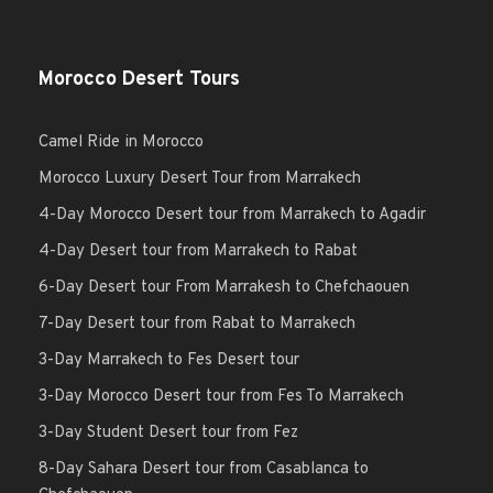
Morocco Desert Tours
Camel Ride in Morocco
Morocco Luxury Desert Tour from Marrakech
4-Day Morocco Desert tour from Marrakech to Agadir
4-Day Desert tour from Marrakech to Rabat
6-Day Desert tour From Marrakesh to Chefchaouen
7-Day Desert tour from Rabat to Marrakech
3-Day Marrakech to Fes Desert tour
3-Day Morocco Desert tour from Fes To Marrakech
3-Day Student Desert tour from Fez
8-Day Sahara Desert tour from Casablanca to