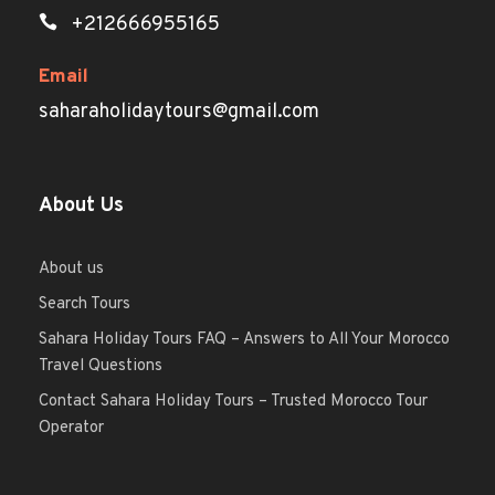
+212666955165
Email
saharaholidaytours@gmail.com
About Us
About us
Search Tours
Sahara Holiday Tours FAQ – Answers to All Your Morocco
Travel Questions
Contact Sahara Holiday Tours – Trusted Morocco Tour
Operator