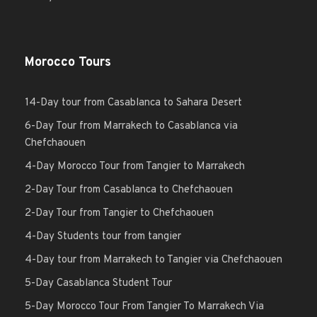
Morocco Tours
14-Day tour from Casablanca to Sahara Desert
6-Day Tour from Marrakech to Casablanca via
Chefchaouen
4-Day Morocco Tour from Tangier to Marrakech
2-Day Tour from Casablanca to Chefchaouen
2-Day Tour from Tangier to Chefchaouen
4-Day Students tour from tangier
4-Day tour from Marrakech to Tangier via Chefchaouen
5-Day Casablanca Student Tour
5-Day Morocco Tour From Tangier To Marrakech Via