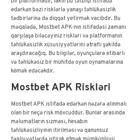
bir platformadır, lakin bu tətbiqi istifadə
edərkən bəzi risklərlə yanaşı təhlükəsizlik
tədbirlərinə də diqqət yetirmək vacibdir. Bu
məqalədə, Mostbet APK-nın istifadəsi zamanı
qarşılaşa biləcəyiniz riskləri və platformanın
təhlükəsizlik xüsusiyyətlərini ətraflı şəkildə
araşdıracağıq. Bu bilgilər, oyunçulara etibarlı
və təhlükəsiz bir mühitdə oyun oynamalarına
kömək edəcəkdir.
Mostbet APK Riskləri
Mostbet APK istifadə edərkən nəzərə alınmalı
olan bir neçə risk mövcuddur. Bunlar arasında
məlumatların sızması, hesabın
təhlükəsizliyinin itirilməsi və qanunsuz
fəaliyyətlərdə iştirak etmək mümkünlüyü