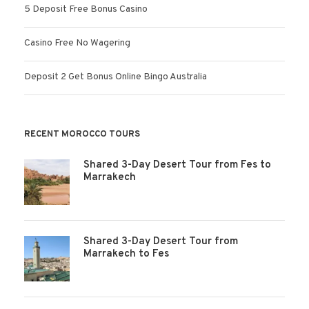
5 Deposit Free Bonus Casino
Casino Free No Wagering
Deposit 2 Get Bonus Online Bingo Australia
RECENT MOROCCO TOURS
Shared 3-Day Desert Tour from Fes to
Marrakech
Shared 3-Day Desert Tour from
Marrakech to Fes