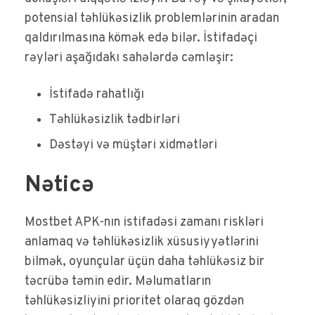
potensial təhlükəsizlik problemlərinin aradan
qaldırılmasına kömək edə bilər. İstifadəçi
rəyləri aşağıdakı sahələrdə cəmləşir:
İstifadə rahatlığı
Təhlükəsizlik tədbirləri
Dəstəyi və müştəri xidmətləri
Nəticə
Mostbet APK-nın istifadəsi zamanı riskləri
anlamaq və təhlükəsizlik xüsusiyyətlərini
bilmək, oyunçular üçün daha təhlükəsiz bir
təcrübə təmin edir. Məlumatların
təhlükəsizliyini prioritet olaraq gözdən