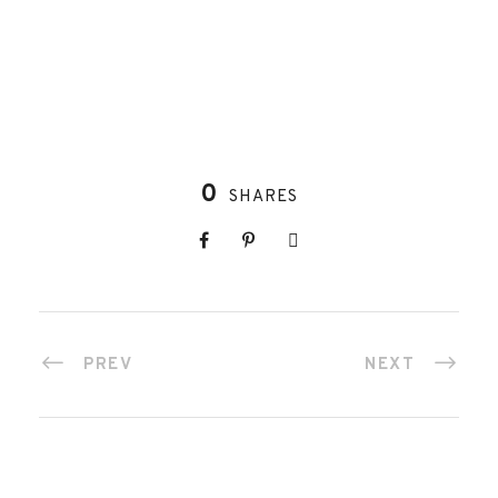
0
SHARES
PREV
NEXT