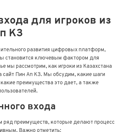
входа для игроков из
п КЗ
емительного развития цифровых платформ,
йты становится ключевым фактором для
ье мы рассмотрим, как игроки из Казахстана
а сайт Пин Ап КЗ. Мы обсудим, какие шаги
 какие преимущества это дает, а также
пользователей.
нного входа
м ряд преимуществ, которые делают процесс
ивным. Важно отметить: