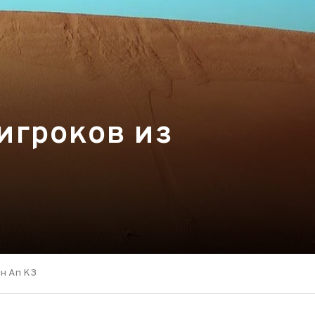
игроков из
ин Ап КЗ