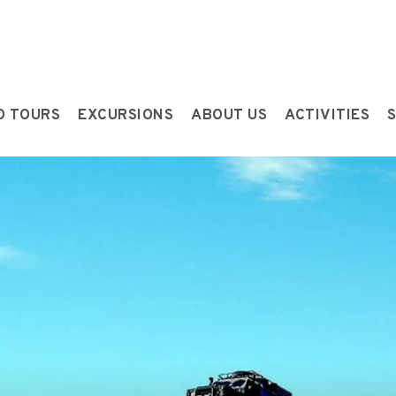
 TOURS
EXCURSIONS
ABOUT US
ACTIVITIES