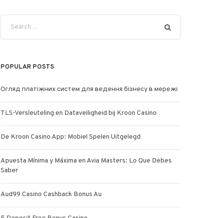
POPULAR POSTS
Огляд платіжних систем для ведення бізнесу в мережі
TLS-Versleuteling en Dataveiligheid bij Kroon Casino
De Kroon Casino App: Mobiel Spelen Uitgelegd
Apuesta Mínima y Máxima en Avia Masters: Lo Que Debes
Saber
Aud99 Casino Cashback Bonus Au