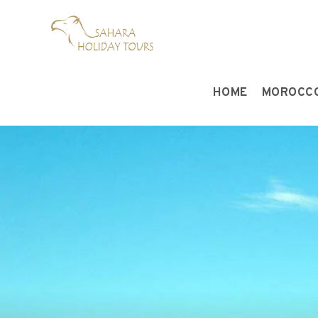
HOME
MOROCCO