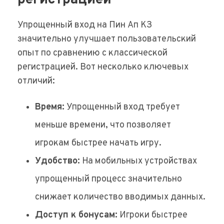
регистрацией
Упрощенный вход на Пин Ап КЗ
значительно улучшает пользовательский
опыт по сравнению с классической
регистрацией. Вот несколько ключевых
отличий:
Время:
Упрощенный вход требует
меньше времени, что позволяет
игрокам быстрее начать игру.
Удобство:
На мобильных устройствах
упрощенный процесс значительно
снижает количество вводимых данных.
Доступ к бонусам:
Игроки быстрее