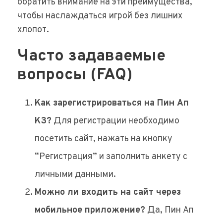
обратить внимание на эти преимущества,
чтобы наслаждаться игрой без лишних
хлопот.
Часто задаваемые
вопросы (FAQ)
Как зарегистрироваться на Пин Ап
КЗ?
Для регистрации необходимо
посетить сайт, нажать на кнопку
“Регистрация” и заполнить анкету с
личными данными.
Можно ли входить на сайт через
мобильное приложение?
Да, Пин Ап