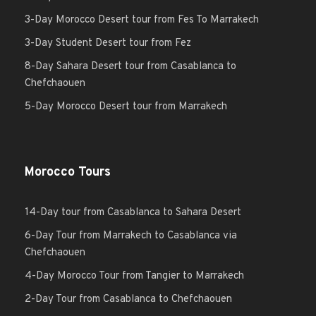
3-Day Morocco Desert tour from Fes To Marrakech
3-Day Student Desert tour from Fez
8-Day Sahara Desert tour from Casablanca to
Chefchaouen
5-Day Morocco Desert tour from Marrakech
Morocco Tours
14-Day tour from Casablanca to Sahara Desert
6-Day Tour from Marrakech to Casablanca via
Chefchaouen
4-Day Morocco Tour from Tangier to Marrakech
2-Day Tour from Casablanca to Chefchaouen