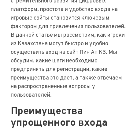
стремительного развития цифровых
платформ, простота и удобство входа на
игровые сайты становится ключевым
фактором для привлечения пользователей.
В данной статье мы рассмотрим, как игроки
из Казахстана могут быстро и удобно
осуществить вход на сайт Пин Ап КЗ. Мы
обсудим, какие шаги необходимо
предпринять для регистрации, какие
преимущества это дает, а также отвечаем
на распространенные вопросы у
пользователей.
Преимущества
упрощенного входа