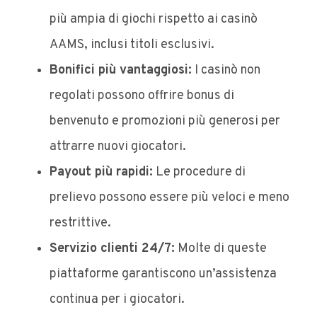
più ampia di giochi rispetto ai casinò
AAMS, inclusi titoli esclusivi.
Bonifici più vantaggiosi:
I casinò non
regolati possono offrire bonus di
benvenuto e promozioni più generosi per
attrarre nuovi giocatori.
Payout più rapidi:
Le procedure di
prelievo possono essere più veloci e meno
restrittive.
Servizio clienti 24/7:
Molte di queste
piattaforme garantiscono un’assistenza
continua per i giocatori.