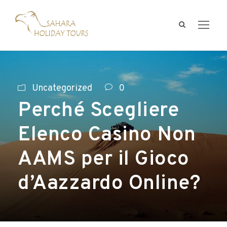
Uncategorized
0
Perché Scegliere
Elenco Casino Non
AAMS per il Gioco
d’Aazzardo Online?