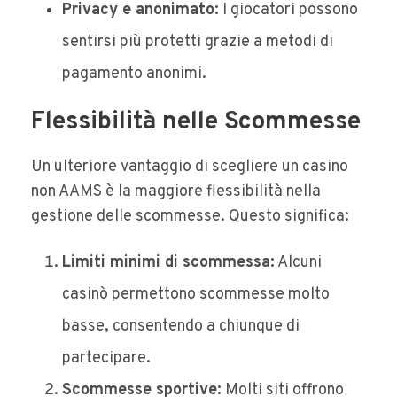
Privacy e anonimato:
I giocatori possono
sentirsi più protetti grazie a metodi di
pagamento anonimi.
Flessibilità nelle Scommesse
Un ulteriore vantaggio di scegliere un casino
non AAMS è la maggiore flessibilità nella
gestione delle scommesse. Questo significa:
Limiti minimi di scommessa:
Alcuni
casinò permettono scommesse molto
basse, consentendo a chiunque di
partecipare.
Scommesse sportive:
Molti siti offrono