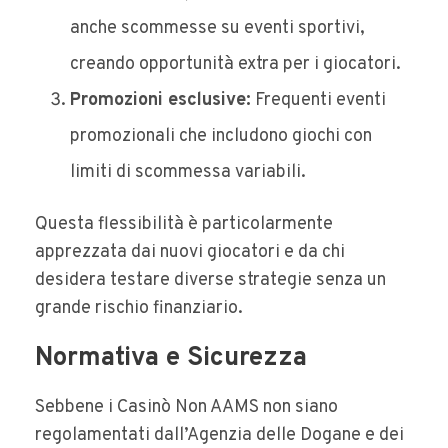
anche scommesse su eventi sportivi,
creando opportunità extra per i giocatori.
Promozioni esclusive:
Frequenti eventi
promozionali che includono giochi con
limiti di scommessa variabili.
Questa flessibilità è particolarmente
apprezzata dai nuovi giocatori e da chi
desidera testare diverse strategie senza un
grande rischio finanziario.
Normativa e Sicurezza
Sebbene i Casinò Non AAMS non siano
regolamentati dall’Agenzia delle Dogane e dei