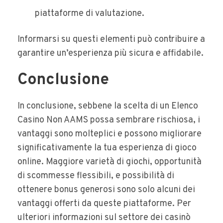
piattaforme di valutazione.
Informarsi su questi elementi può contribuire a
garantire un’esperienza più sicura e affidabile.
Conclusione
In conclusione, sebbene la scelta di un Elenco
Casino Non AAMS possa sembrare rischiosa, i
vantaggi sono molteplici e possono migliorare
significativamente la tua esperienza di gioco
online. Maggiore varietà di giochi, opportunità
di scommesse flessibili, e possibilità di
ottenere bonus generosi sono solo alcuni dei
vantaggi offerti da queste piattaforme. Per
ulteriori informazioni sul settore dei casinò