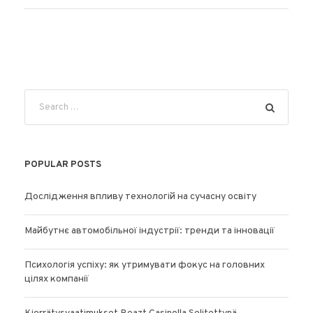
POPULAR POSTS
Дослідження впливу технологій на сучасну освіту
Майбутнє автомобільної індустрії: тренди та інновації
Психологія успіху: як утримувати фокус на головних
цілях компанії