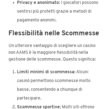
Privacy e anonimato:
I giocatori possono
sentirsi più protetti grazie a metodi di
pagamento anonimi.
Flessibilità nelle Scommesse
Un ulteriore vantaggio di scegliere un casino
non AAMS è la maggiore flessibilità nella
gestione delle scommesse. Questo significa:
Limiti minimi di scommessa:
Alcuni
casinò permettono scommesse molto
basse, consentendo a chiunque di
partecipare.
Scommesse sportive:
Molti siti offrono