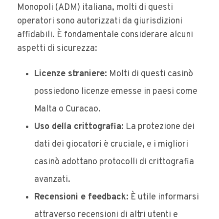
Monopoli (ADM) italiana, molti di questi
operatori sono autorizzati da giurisdizioni
affidabili. È fondamentale considerare alcuni
aspetti di sicurezza:
Licenze straniere:
Molti di questi casinò
possiedono licenze emesse in paesi come
Malta o Curacao.
Uso della crittografia:
La protezione dei
dati dei giocatori è cruciale, e i migliori
casinò adottano protocolli di crittografia
avanzati.
Recensioni e feedback:
È utile informarsi
attraverso recensioni di altri utenti e