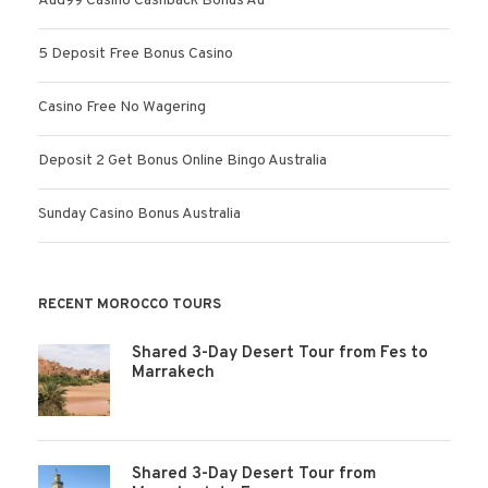
Aud99 Casino Cashback Bonus Au
5 Deposit Free Bonus Casino
Casino Free No Wagering
Deposit 2 Get Bonus Online Bingo Australia
Sunday Casino Bonus Australia
RECENT MOROCCO TOURS
Shared 3-Day Desert Tour from Fes to
Marrakech
Shared 3-Day Desert Tour from