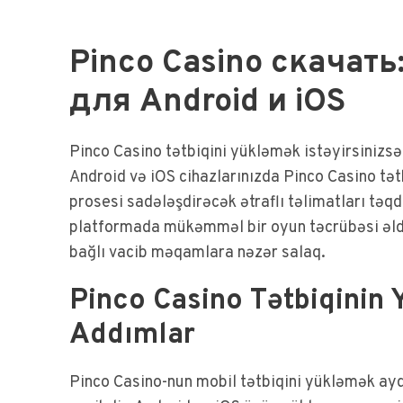
Pinco Casino скачать
для Android и iOS
Pinco Casino tətbiqini yükləmək istəyirsinizsə,
Android və iOS cihazlarınızda Pinco Casino tət
prosesi sadələşdirəcək ətraflı təlimatları təq
platformada mükəmməl bir oyun təcrübəsi əldə 
bağlı vacib məqamlara nəzər salaq.
Pinco Casino Tətbiqinin
Addımlar
Pinco Casino-nun mobil tətbiqini yükləmək ayd