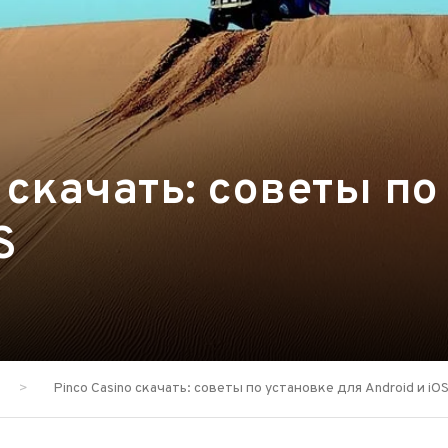
o скачать: советы п
S
>
Pinco Casino скачать: советы по установке для Android и iO