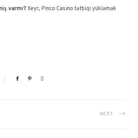
niş varmı?
Xeyr, Pinco Casino tətbiqi yükləmək
NEXT