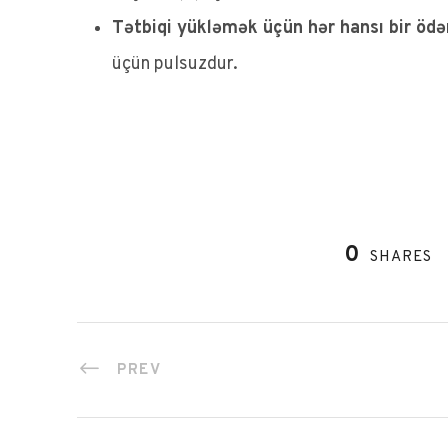
Tətbiqi yükləmək üçün hər hansı bir ödə
üçün pulsuzdur.
0
SHARES
PREV