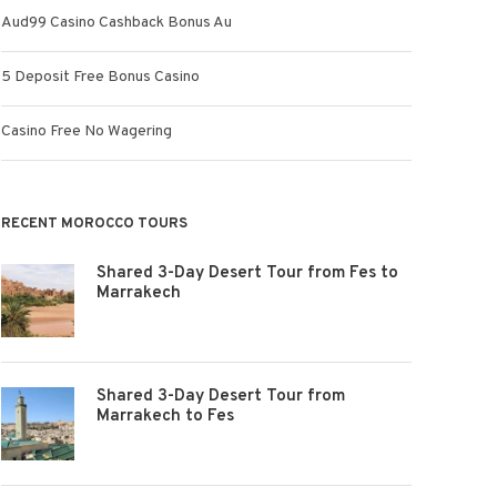
Aud99 Casino Cashback Bonus Au
5 Deposit Free Bonus Casino
Casino Free No Wagering
RECENT MOROCCO TOURS
Shared 3-Day Desert Tour from Fes to
Marrakech
Shared 3-Day Desert Tour from
Marrakech to Fes