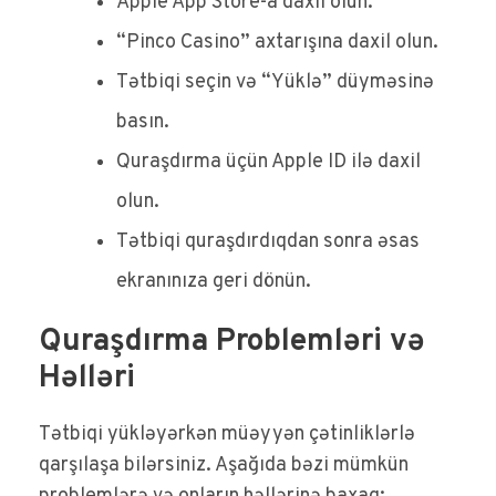
Apple App Store-a daxil olun.
“Pinco Casino” axtarışına daxil olun.
Tətbiqi seçin və “Yüklə” düyməsinə
basın.
Quraşdırma üçün Apple ID ilə daxil
olun.
Tətbiqi quraşdırdıqdan sonra əsas
ekranınıza geri dönün.
Quraşdırma Problemləri və
Həlləri
Tətbiqi yükləyərkən müəyyən çətinliklərlə
qarşılaşa bilərsiniz. Aşağıda bəzi mümkün