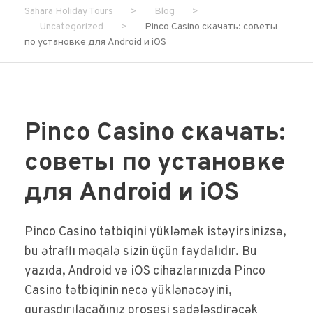
Sahara Holiday Tours
>
Blog
>
Uncategorized
>
Pinco Casino скачать: советы
по установке для Android и iOS
Pinco Casino скачать:
советы по установке
для Android и iOS
Pinco Casino tətbiqini yükləmək istəyirsinizsə,
bu ətraflı məqalə sizin üçün faydalıdır. Bu
yazıda, Android və iOS cihazlarınızda Pinco
Casino tətbiqinin necə yüklənəcəyini,
quraşdırılacağınız prosesi sadələşdirəcək