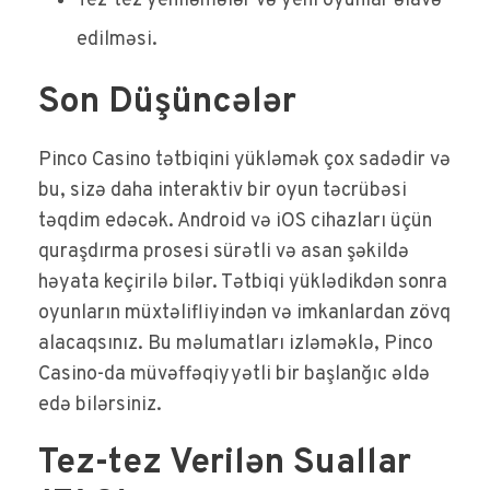
Tez-tez yeniləmələr və yeni oyunlar əlavə
edilməsi.
Son Düşüncələr
Pinco Casino tətbiqini yükləmək çox sadədir və
bu, sizə daha interaktiv bir oyun təcrübəsi
təqdim edəcək. Android və iOS cihazları üçün
quraşdırma prosesi sürətli və asan şəkildə
həyata keçirilə bilər. Tətbiqi yüklədikdən sonra
oyunların müxtəlifliyindən və imkanlardan zövq
alacaqsınız. Bu məlumatları izləməklə, Pinco
Casino-da müvəffəqiyyətli bir başlanğıc əldə
edə bilərsiniz.
Tez-tez Verilən Suallar