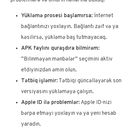
problemlərə və onların həllərinə baxaq:
Yükləmə prosesi başlamırsa:
İnternet
bağlantınızı yoxlayın. Bağlantı zəif və ya
kəsilirsə, yükləmə baş tutmayacaq.
APK faylını quraşdıra bilmirəm:
“Bilinməyən mənbələr” seçimini aktiv
etdiyinizdən əmin olun.
Tətbiq işləmir:
Tətbiqi güncəlləyərək son
versiyasını yükləməyə çalışın.
Apple ID ilə problemlər:
Apple ID-nizi
bərpa etməyi yoxlayın və ya yeni hesab
yaradın.