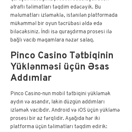
ətraflı təlimatları təqdim edəcəyik. Bu
məlumatları izləməklə, istənilən platformada
mükəmməl bir oyun təcrübəsi əldə edə
biləcəksiniz. İndi isə quraşdırma prosesi ilə
bağlı vacib məqamlara nəzər salaq.
Pinco Casino Tətbiqinin
Yüklənməsi üçün Əsas
Addımlar
Pinco Casino-nun mobil tətbiqini yükləmək
aydın və asandır, lakin düzgün addımları
izləmək vacibdir. Android və iOS üçün yükləmə
prosesi bir az fərqlidir. Aşağıda hər iki
platforma üçün təlimatları təqdim edirik: