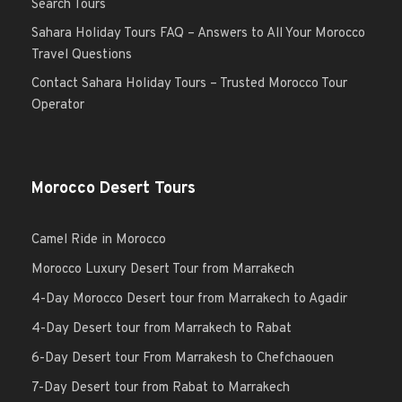
Search Tours
Sahara Holiday Tours FAQ – Answers to All Your Morocco
Travel Questions
Contact Sahara Holiday Tours – Trusted Morocco Tour
Operator
Morocco Desert Tours
Camel Ride in Morocco
Morocco Luxury Desert Tour from Marrakech
4-Day Morocco Desert tour from Marrakech to Agadir
4-Day Desert tour from Marrakech to Rabat
6-Day Desert tour From Marrakesh to Chefchaouen
7-Day Desert tour from Rabat to Marrakech