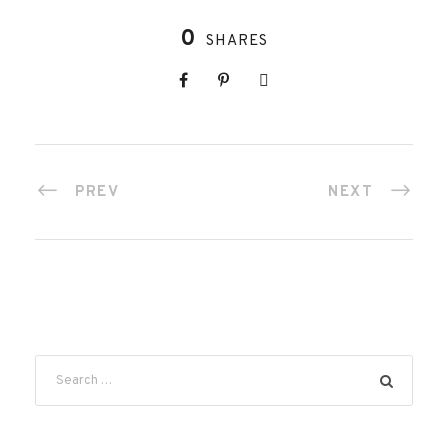
0
SHARES
PREV
NEXT