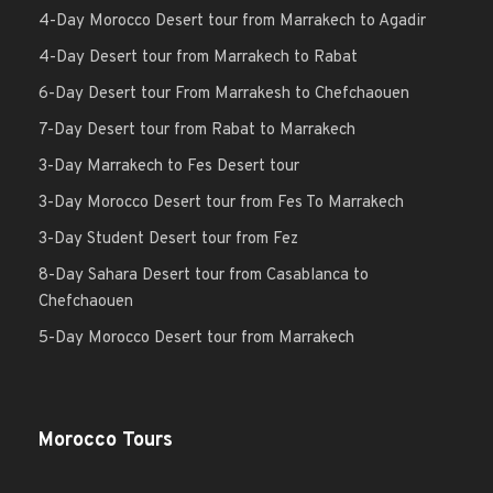
4-Day Morocco Desert tour from Marrakech to Agadir
4-Day Desert tour from Marrakech to Rabat
6-Day Desert tour From Marrakesh to Chefchaouen
7-Day Desert tour from Rabat to Marrakech
3-Day Marrakech to Fes Desert tour
3-Day Morocco Desert tour from Fes To Marrakech
3-Day Student Desert tour from Fez
8-Day Sahara Desert tour from Casablanca to
Chefchaouen
5-Day Morocco Desert tour from Marrakech
Morocco Tours