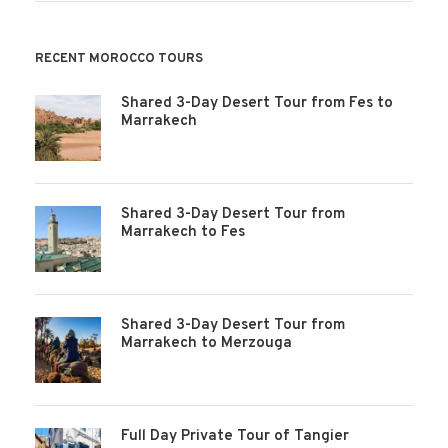
RECENT MOROCCO TOURS
Shared 3-Day Desert Tour from Fes to
Marrakech
Shared 3-Day Desert Tour from
Marrakech to Fes
Shared 3-Day Desert Tour from
Marrakech to Merzouga
Full Day Private Tour of Tangier