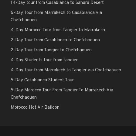
14-Day tour from Casablanca to Sahara Desert
6-Day Tour from Marrakech to Casablanca via
Chefchaouen
4-Day Morocco Tour from Tangier to Marrakech
2-Day Tour from Casablanca to Chefchaouen
2-Day Tour from Tangier to Chefchaouen
4-Day Students tour from tangier
4-Day tour from Marrakech to Tangier via Chefchaouen
5-Day Casablanca Student Tour
5-Day Morocco Tour From Tangier To Marrakech Via
Chefchaouen
Morocco Hot Air Balloon