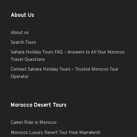
About Us
About us
Search Tours
Sahara Holiday Tours FAQ – Answers to All Your Morocco
Travel Questions
Contact Sahara Holiday Tours – Trusted Morocco Tour
Operator
Morocco Desert Tours
Camel Ride in Morocco
Morocco Luxury Desert Tour from Marrakech