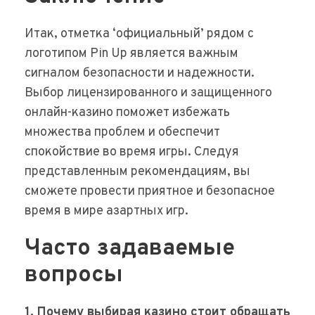
Итак, отметка ‘официальный’ рядом с
логотипом Pin Up является важным
сигналом безопасности и надежности.
Выбор лицензированного и защищенного
онлайн-казино поможет избежать
множества проблем и обеспечит
спокойствие во время игры. Следуя
представленным рекомендациям, вы
сможете провести приятное и безопасное
время в мире азартных игр.
Часто задаваемые
вопросы
1. Почему выбирая казино стоит обращать