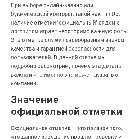
При выборе онлайн-казино или
букмекерской конторы, такой как Pin Up,
наличие отметки ‘официальный’ рядом с
логотипом играет неоспоримо важную роль.
Эта отметка служит своеобразным знаком
качества и гарантией безопасности для
пользователей. В данной статье мы
подробно рассмотрим, почему эта деталь
важна и что именно она может сказать о
компании.
Значение
официальной отметки
Официальная отметка — это признак того,
что данное заведение прошло проверку и