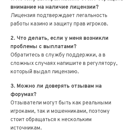
внимание на наличие лицензии?
Лицензия подтверждает легальность
работы казино и защиту прав игроков.
2. Что делать, если у меня возникли
проблемы с выплатами?
Обратитесь в службу поддержки, а в
сложных случаях напишите в регулятору,
который выдал лицензию.
3. Можно ли доверять отзывам на
форумах?
Отзыватели могут быть как реальными
игроками, так и мошенниками, поэтому
стоит обращаться к нескольким
источникам.