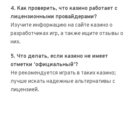
4. Как проверить, что казино работает с
лицензионными провайдерами?
Изучите информацию на сайте казино о
разработчиках игр, а также ищите отзывы о
них.
5. Что делать, если казино не имеет
отметки ‘официальный’?
Не рекомендуется играть в таких казино;
лучше искать надежные альтернативы с
лицензией.