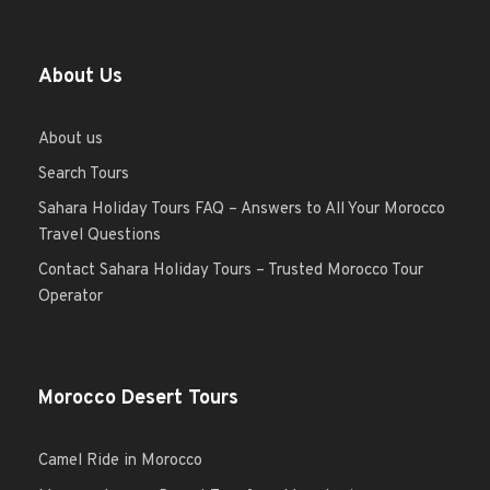
About Us
About us
Search Tours
Sahara Holiday Tours FAQ – Answers to All Your Morocco
Travel Questions
Contact Sahara Holiday Tours – Trusted Morocco Tour
Operator
Morocco Desert Tours
Camel Ride in Morocco