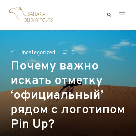
Uncategorized
0
Почему важно
искать отметку
‘официальный’
рядом с логотипом
Pin Up?