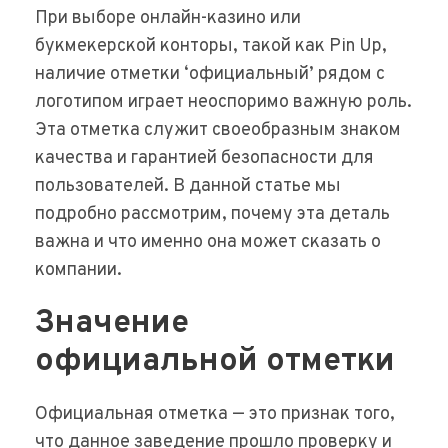
При выборе онлайн-казино или
букмекерской конторы, такой как Pin Up,
наличие отметки ‘официальный’ рядом с
логотипом играет неоспоримо важную роль.
Эта отметка служит своеобразным знаком
качества и гарантией безопасности для
пользователей. В данной статье мы
подробно рассмотрим, почему эта деталь
важна и что именно она может сказать о
компании.
Значение
официальной отметки
Официальная отметка — это признак того,
что данное заведение прошло проверку и