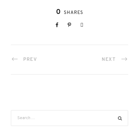
0
SHARES
PREV
NEXT