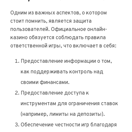
Одним из важных аспектов, о котором
стоит помнить, является защита
пользователей. Официальное онлайн-
казино обязуется соблюдать правила
ответственной игры, что включает в себя:
Предоставление информации о том,
как поддерживать контроль над
своими финансами.
Предоставление доступа к
инструментам для ограничения ставок
(например, лимиты на депозиты).
Обеспечение честности игр благодаря