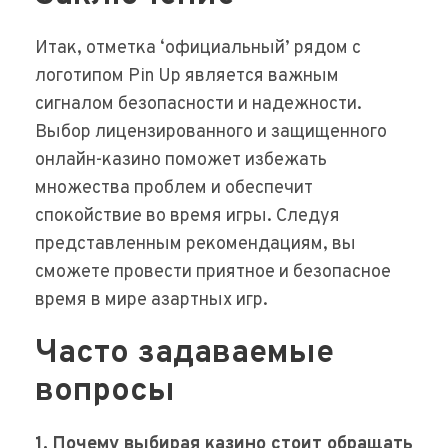
Итак, отметка ‘официальный’ рядом с
логотипом Pin Up является важным
сигналом безопасности и надежности.
Выбор лицензированного и защищенного
онлайн-казино поможет избежать
множества проблем и обеспечит
спокойствие во время игры. Следуя
представленным рекомендациям, вы
сможете провести приятное и безопасное
время в мире азартных игр.
Часто задаваемые
вопросы
1. Почему выбирая казино стоит обращать