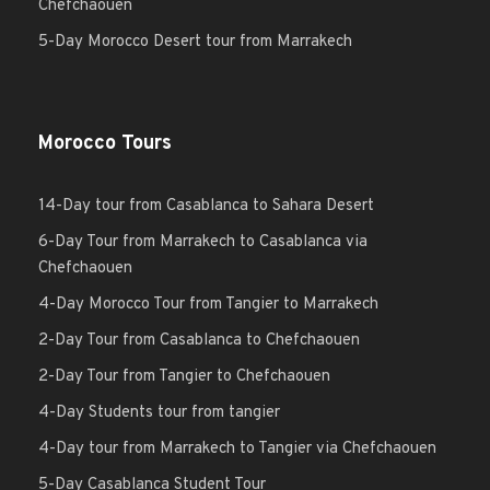
Chefchaouen
5-Day Morocco Desert tour from Marrakech
Morocco Tours
14-Day tour from Casablanca to Sahara Desert
6-Day Tour from Marrakech to Casablanca via
Chefchaouen
4-Day Morocco Tour from Tangier to Marrakech
2-Day Tour from Casablanca to Chefchaouen
2-Day Tour from Tangier to Chefchaouen
4-Day Students tour from tangier
4-Day tour from Marrakech to Tangier via Chefchaouen
5-Day Casablanca Student Tour