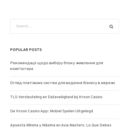
POPULAR POSTS
Рекомендації щодо вибору блоку живлення для
комп’ютера
Огляд платіжних систем для ведення бізнесу в мережі
TLS-Versleuteling en Dataveiligheid bij Kroon Casino
De Kroon Casino App: Mobiel Spelen Uitgelegd
Apuesta Mínima y Máxima en Avia Masters: Lo Que Debes