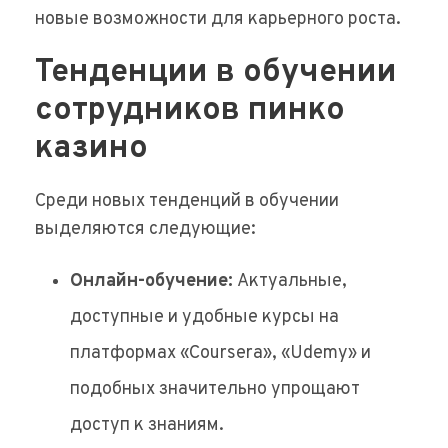
новые возможности для карьерного роста.
Тенденции в обучении
сотрудников пинко
казино
Среди новых тенденций в обучении
выделяются следующие:
Онлайн-обучение:
Актуальные,
доступные и удобные курсы на
платформах «Coursera», «Udemy» и
подобных значительно упрощают
доступ к знаниям.