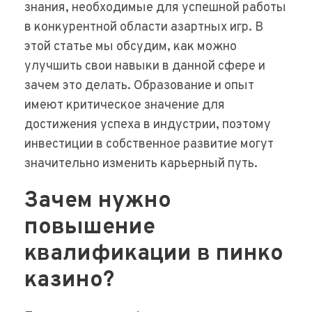
знания, необходимые для успешной работы
в конкурентной области азартных игр. В
этой статье мы обсудим, как можно
улучшить свои навыки в данной сфере и
зачем это делать. Образование и опыт
имеют критическое значение для
достижения успеха в индустрии, поэтому
инвестиции в собственное развитие могут
значительно изменить карьерный путь.
Зачем нужно
повышение
квалификации в пинко
казино?