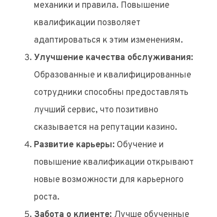
механики и правила. Повышение
квалификации позволяет
адаптироваться к этим изменениям.
Улучшение качества обслуживания:
Образованные и квалифицированные
сотрудники способны предоставлять
лучший сервис, что позитивно
сказывается на репутации казино.
Развитие карьеры:
Обучение и
повышение квалификации открывают
новые возможности для карьерного
роста.
Забота о клиенте:
Лучше обученные