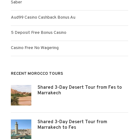
Saber
Aud99 Casino Cashback Bonus Au
5 Deposit Free Bonus Casino
Casino Free No Wagering
RECENT MOROCCO TOURS
Shared 3-Day Desert Tour from Fes to
Marrakech
Shared 3-Day Desert Tour from
Marrakech to Fes