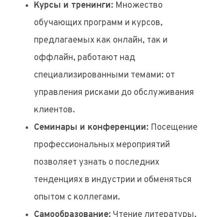
Курсы и тренинги:
Множество
обучающих программ и курсов,
предлагаемых как онлайн, так и
оффлайн, работают над
специализированными темами: от
управления рисками до обслуживания
клиентов.
Семинары и конференции:
Посещение
профессиональных мероприятий
позволяет узнать о последних
тенденциях в индустрии и обменяться
опытом с коллегами.
Самообразование:
Чтение литературы,