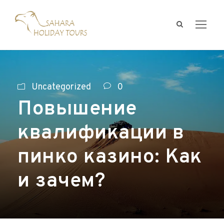
Uncategorized
0
Повышение
квалификации в
пинко казино: Как
и зачем?