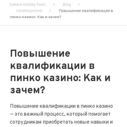
Sahara Holiday Tours
>
Blog
>
Uncategorized
>
Повышение квалификации в
пинко казино: Как и зачем?
Повышение
квалификации в
пинко казино: Как и
зачем?
Повышение квалификации в пинко казино
— это важный процесс, который помогает
сотрудникам приобретать новые навыки и