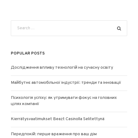
POPULAR POSTS
Дослідження впливу технологій на сучасну освіту
Майбутнє автомобільної індустрії: тренди та інновації
Психологія успіху: як утримувати фокус на головних
цілях компанії
Kierrätysvaatimukset Beazt Casinolla Selitettynä
Передпокій: перше враження про ваш дім