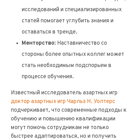
исследований и специализированных
статей помогает углубить знания и
оставаться в тренде.
Менторство:
Наставничество со
стороны более опытных коллег может
стать необходимым подспорьем в
процессе обучения.
Известный исследователь азартных игр
доктор азартных игр Чарльз Н. Уолтерс
подчеркивает, что современные подходы к
обучению и повышению квалификации
могут помочь сотрудникам не только
быстрее адаптироваться, но и получить