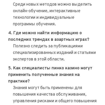
Среди новых методов можно выделить
онлайн-обучение, интерактивные
технологии и индивидуальные
программы обучения.
4. Где можно найти информацию о
последних трендах в азартных играх?
Полезно следить за публикациями
специализированных изданий и статьями
экспертов в этой области.
5. Как специалисты пинко казино могут
применить полученные знания на
практике?
Знания могут быть применены для
повышения качества обслуживания,
управления рисками и общего повышения