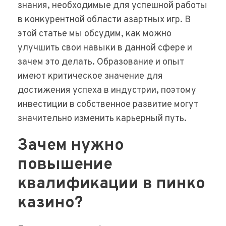
знания, необходимые для успешной работы
в конкурентной области азартных игр. В
этой статье мы обсудим, как можно
улучшить свои навыки в данной сфере и
зачем это делать. Образование и опыт
имеют критическое значение для
достижения успеха в индустрии, поэтому
инвестиции в собственное развитие могут
значительно изменить карьерный путь.
Зачем нужно
повышение
квалификации в пинко
казино?