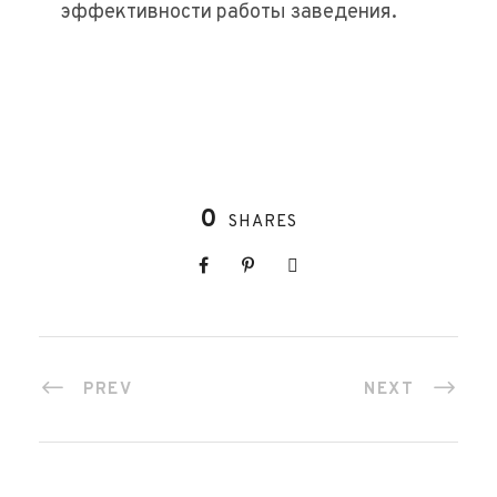
эффективности работы заведения.
0
SHARES
PREV
NEXT