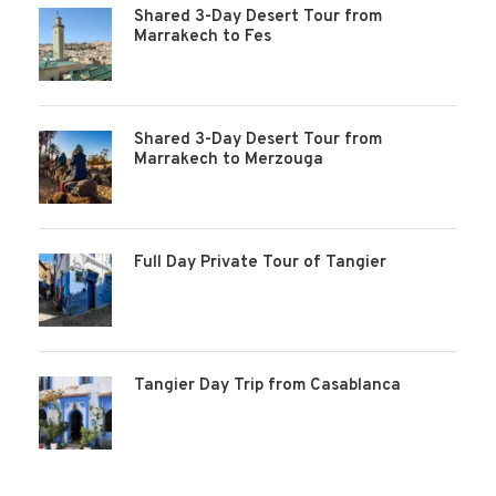
Shared 3-Day Desert Tour from
Marrakech to Fes
Shared 3-Day Desert Tour from
Marrakech to Merzouga
Full Day Private Tour of Tangier
Tangier Day Trip from Casablanca