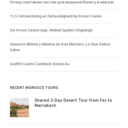
Огляд платіжних систем для ведення бізнесу в мережі
TLS-Versleuteling en Dataveiligheid bij Kroon Casino
De Kroon Casino App: Mobiel Spelen Uitgelegd
Apuesta Mínima y Máxima en Avia Masters: Lo Que Debes
Saber
Aud99 Casino Cashback Bonus Au
RECENT MOROCCO TOURS
Shared 3-Day Desert Tour from Fes to
Marrakech