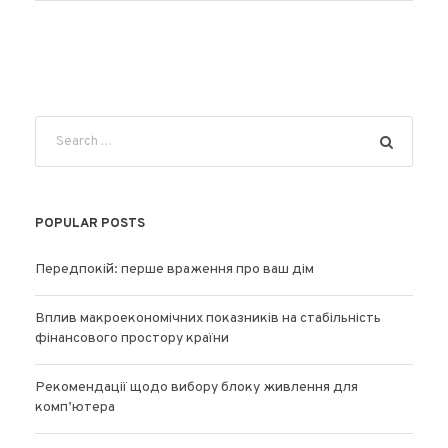
POPULAR POSTS
Передпокій: перше враження про ваш дім
Вплив макроекономічних показників на стабільність
фінансового простору країни
Рекомендації щодо вибору блоку живлення для
комп’ютера