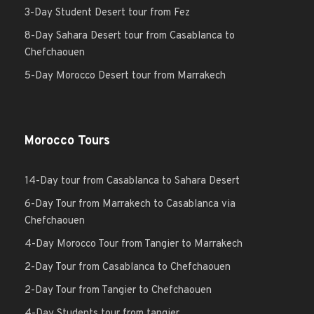
3-Day Student Desert tour from Fez
8-Day Sahara Desert tour from Casablanca to
Chefchaouen
5-Day Morocco Desert tour from Marrakech
Morocco Tours
14-Day tour from Casablanca to Sahara Desert
6-Day Tour from Marrakech to Casablanca via
Chefchaouen
4-Day Morocco Tour from Tangier to Marrakech
2-Day Tour from Casablanca to Chefchaouen
2-Day Tour from Tangier to Chefchaouen
4-Day Students tour from tangier