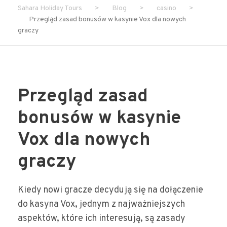
Sahara Holiday Tours
>
Blog
>
casino
>
Przegląd zasad bonusów w kasynie Vox dla nowych
graczy
Przegląd zasad
bonusów w kasynie
Vox dla nowych
graczy
Kiedy nowi gracze decydują się na dołączenie
do kasyna Vox, jednym z najważniejszych
aspektów, które ich interesują, są zasady