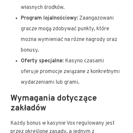
własnych środków.
Program lojalnościowy:
Zaangażowani
gracze mogą zdobywać punkty, które
można wymieniać na różne nagrody oraz
bonusy.
Oferty specjalne:
Kasyno czasami
oferuje promocje związane z konkretnymi
wydarzeniami lub grami.
Wymagania dotyczące
zakładów
Każdy bonus w kasynie Vox regulowany jest
przez określone zasady, a jednym z