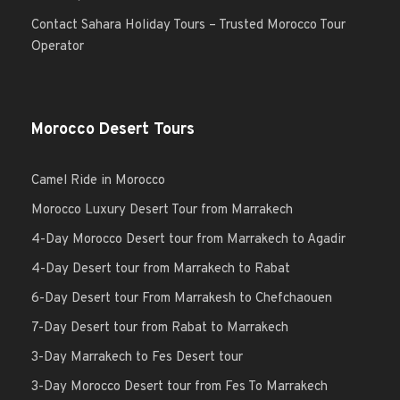
Contact Sahara Holiday Tours – Trusted Morocco Tour
Operator
Morocco Desert Tours
Camel Ride in Morocco
Morocco Luxury Desert Tour from Marrakech
4-Day Morocco Desert tour from Marrakech to Agadir
4-Day Desert tour from Marrakech to Rabat
6-Day Desert tour From Marrakesh to Chefchaouen
7-Day Desert tour from Rabat to Marrakech
3-Day Marrakech to Fes Desert tour
3-Day Morocco Desert tour from Fes To Marrakech