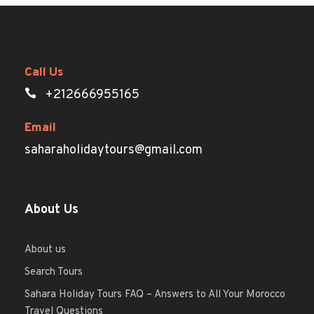
Call Us
+212666955165
Email
saharaholidaytours@gmail.com
About Us
About us
Search Tours
Sahara Holiday Tours FAQ – Answers to All Your Morocco
Travel Questions