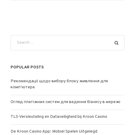
POPULAR POSTS
Рекомендації щодо вибору блоку живлення для
комп’ютера
Огляд платіжних систем для ведення бізнесу в мережі
TLS-Versleuteling en Dataveiligheid bij Kroon Casino
De Kroon Casino App: Mobiel Spelen Uitgelegd