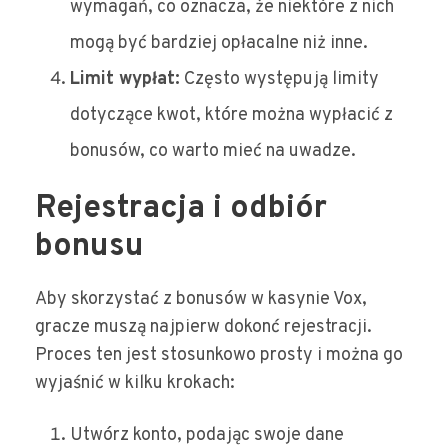
wymagań, co oznacza, że niektóre z nich
mogą być bardziej opłacalne niż inne.
Limit wypłat:
Często występują limity
dotyczące kwot, które można wypłacić z
bonusów, co warto mieć na uwadze.
Rejestracja i odbiór
bonusu
Aby skorzystać z bonusów w kasynie Vox,
gracze muszą najpierw dokonć rejestracji.
Proces ten jest stosunkowo prosty i można go
wyjaśnić w kilku krokach:
Utwórz konto, podając swoje dane