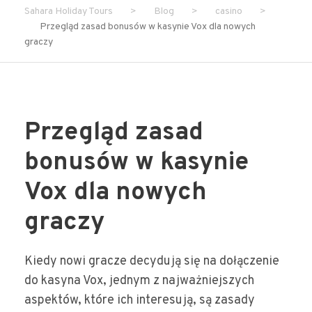
Sahara Holiday Tours
>
Blog
>
casino
>
Przegląd zasad bonusów w kasynie Vox dla nowych
graczy
Przegląd zasad
bonusów w kasynie
Vox dla nowych
graczy
Kiedy nowi gracze decydują się na dołączenie
do kasyna Vox, jednym z najważniejszych
aspektów, które ich interesują, są zasady