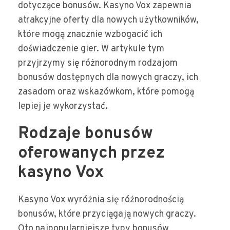
dotyczące bonusów. Kasyno Vox zapewnia
atrakcyjne oferty dla nowych użytkowników,
które mogą znacznie wzbogacić ich
doświadczenie gier. W artykule tym
przyjrzymy się różnorodnym rodzajom
bonusów dostępnych dla nowych graczy, ich
zasadom oraz wskazówkom, które pomogą
lepiej je wykorzystać.
Rodzaje bonusów
oferowanych przez
kasyno Vox
Kasyno Vox wyróżnia się różnorodnością
bonusów, które przyciągają nowych graczy.
Oto najpopularniejsze typy bonusów