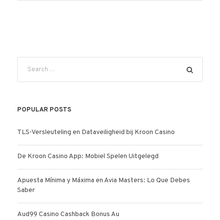
POPULAR POSTS
TLS-Versleuteling en Dataveiligheid bij Kroon Casino
De Kroon Casino App: Mobiel Spelen Uitgelegd
Apuesta Mínima y Máxima en Avia Masters: Lo Que Debes
Saber
Aud99 Casino Cashback Bonus Au