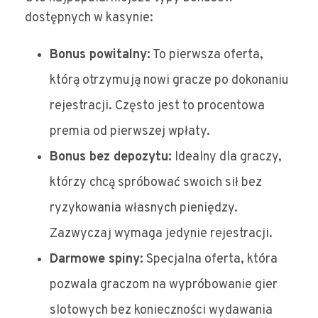
dostępnych w kasynie:
Bonus powitalny:
To pierwsza oferta,
którą otrzymują nowi gracze po dokonaniu
rejestracji. Często jest to procentowa
premia od pierwszej wpłaty.
Bonus bez depozytu:
Idealny dla graczy,
którzy chcą spróbować swoich sił bez
ryzykowania własnych pieniędzy.
Zazwyczaj wymaga jedynie rejestracji.
Darmowe spiny:
Specjalna oferta, która
pozwala graczom na wypróbowanie gier
slotowych bez konieczności wydawania