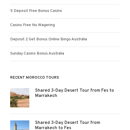
5 Deposit Free Bonus Casino
Casino Free No Wagering
Deposit 2 Get Bonus Online Bingo Australia
Sunday Casino Bonus Australia
RECENT MOROCCO TOURS
Shared 3-Day Desert Tour from Fes to
Marrakech
Shared 3-Day Desert Tour from
Marrakech to Fes