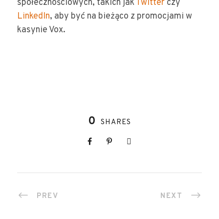
społecznościowych, takich jak
Twitter
czy
LinkedIn
, aby być na bieżąco z promocjami w
kasynie Vox.
0
SHARES
PREV
NEXT