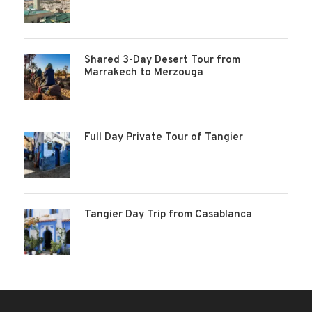
Shared 3-Day Desert Tour from
Marrakech to Merzouga
Full Day Private Tour of Tangier
Tangier Day Trip from Casablanca