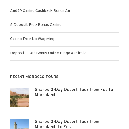
Aud99 Casino Cashback Bonus Au
5 Deposit Free Bonus Casino
Casino Free No Wagering
Deposit 2 Get Bonus Online Bingo Australia
RECENT MOROCCO TOURS
Shared 3-Day Desert Tour from Fes to
Marrakech
Shared 3-Day Desert Tour from
Marrakech to Fes