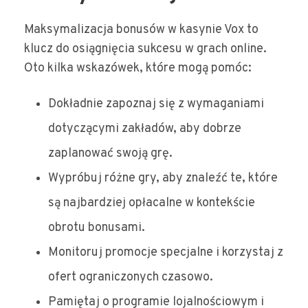
Maksymalizacja bonusów w kasynie Vox to
klucz do osiągnięcia sukcesu w grach online.
Oto kilka wskazówek, które mogą pomóc:
Dokładnie zapoznaj się z wymaganiami
dotyczącymi zakładów, aby dobrze
zaplanować swoją grę.
Wypróbuj różne gry, aby znaleźć te, które
są najbardziej opłacalne w kontekście
obrotu bonusami.
Monitoruj promocje specjalne i korzystaj z
ofert ograniczonych czasowo.
Pamiętaj o programie lojalnościowym i