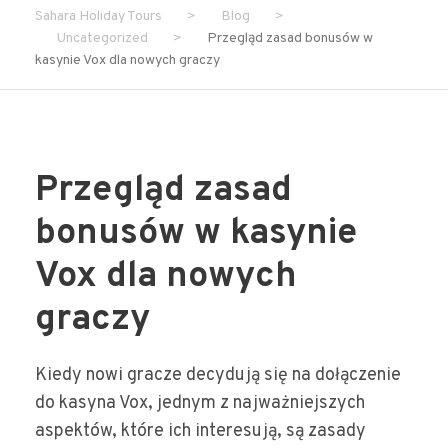
Sahara Holiday Tours
>
Blog
>
Uncategorized
>
Przegląd zasad bonusów w
kasynie Vox dla nowych graczy
Przegląd zasad
bonusów w kasynie
Vox dla nowych
graczy
Kiedy nowi gracze decydują się na dołączenie
do kasyna Vox, jednym z najważniejszych
aspektów, które ich interesują, są zasady