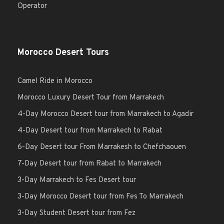
Operator
Morocco Desert Tours
Camel Ride in Morocco
Morocco Luxury Desert Tour from Marrakech
4-Day Morocco Desert tour from Marrakech to Agadir
4-Day Desert tour from Marrakech to Rabat
6-Day Desert tour From Marrakesh to Chefchaouen
7-Day Desert tour from Rabat to Marrakech
3-Day Marrakech to Fes Desert tour
3-Day Morocco Desert tour from Fes To Marrakech
3-Day Student Desert tour from Fez