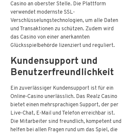
Casino an oberster Stelle. Die Plattform
verwendet modernste SSL-
Verschlüsselungstechnologien, um alle Daten
und Transaktionen zu schützen. Zudem wird
das Casino von einer anerkannten
Glücksspielbehörde lizenziert und reguliert.
Kundensupport und
Benutzerfreundlichkeit
Ein zuverlässiger Kundensupport ist für ein
Online-Casino unerlässlich. Das Realz Casino
bietet einen mehrsprachigen Support, der per
Live-Chat, E-Mail und Telefon erreichbar ist.
Die Mitarbeiter sind freundlich, kompetent und
helfen bei allen Fragen rund um das Spiel, die