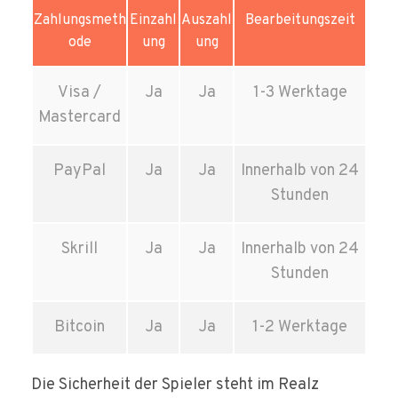
Zahlungsmeth
Einzahl
Auszahl
Bearbeitungszeit
ode
ung
ung
Visa /
Ja
Ja
1-3 Werktage
Mastercard
PayPal
Ja
Ja
Innerhalb von 24
Stunden
Skrill
Ja
Ja
Innerhalb von 24
Stunden
Bitcoin
Ja
Ja
1-2 Werktage
Die Sicherheit der Spieler steht im Realz