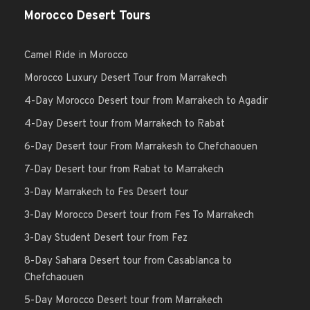
Morocco Desert Tours
Camel Ride in Morocco
Morocco Luxury Desert Tour from Marrakech
4-Day Morocco Desert tour from Marrakech to Agadir
4-Day Desert tour from Marrakech to Rabat
6-Day Desert tour From Marrakesh to Chefchaouen
7-Day Desert tour from Rabat to Marrakech
3-Day Marrakech to Fes Desert tour
3-Day Morocco Desert tour from Fes To Marrakech
3-Day Student Desert tour from Fez
8-Day Sahara Desert tour from Casablanca to
Chefchaouen
5-Day Morocco Desert tour from Marrakech