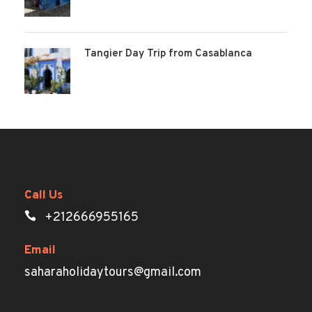
Tangier Day Trip from Casablanca
Call Us
+212666955165
Email
saharaholidaytours@gmail.com