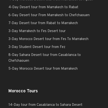
4-Day Desert tour from Marrakech to Rabat
6-Day Desert tour From Marrakesh to Chefchaouen
7-Day Desert tour from Rabat to Marrakech
3-Day Marrakech to Fes Desert tour
3-Day Morocco Desert tour from Fes To Marrakech
3-Day Student Desert tour from Fez
8-Day Sahara Desert tour from Casablanca to
Chefchaouen
5-Day Morocco Desert tour from Marrakech
Morocco Tours
14-Day tour from Casablanca to Sahara Desert