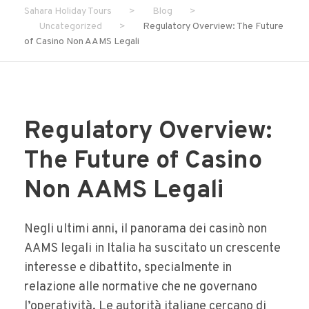
Sahara Holiday Tours
>
Blog
>
Uncategorized
>
Regulatory Overview: The Future
of Casino Non AAMS Legali
Regulatory Overview:
The Future of Casino
Non AAMS Legali
Negli ultimi anni, il panorama dei casinò non
AAMS legali in Italia ha suscitato un crescente
interesse e dibattito, specialmente in
relazione alle normative che ne governano
l’operatività. Le autorità italiane cercano di