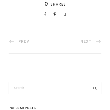
0
SHARES
PREV
NEXT
POPULAR POSTS