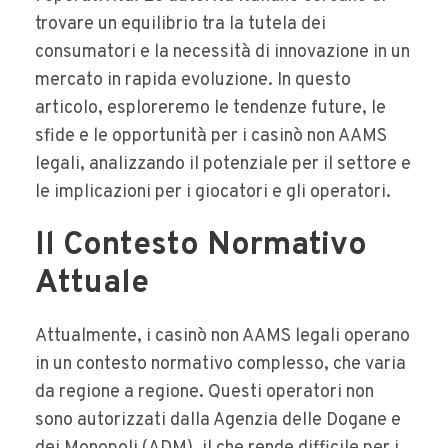
trovare un equilibrio tra la tutela dei
consumatori e la necessità di innovazione in un
mercato in rapida evoluzione. In questo
articolo, esploreremo le tendenze future, le
sfide e le opportunità per i casinò non AAMS
legali, analizzando il potenziale per il settore e
le implicazioni per i giocatori e gli operatori.
Il Contesto Normativo
Attuale
Attualmente, i casinò non AAMS legali operano
in un contesto normativo complesso, che varia
da regione a regione. Questi operatori non
sono autorizzati dalla Agenzia delle Dogane e