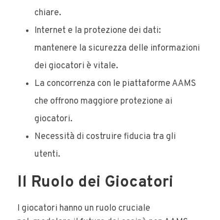
chiare.
Internet e la protezione dei dati:
mantenere la sicurezza delle informazioni
dei giocatori è vitale.
La concorrenza con le piattaforme AAMS
che offrono maggiore protezione ai
giocatori.
Necessità di costruire fiducia tra gli
utenti.
Il Ruolo dei Giocatori
I giocatori hanno un ruolo cruciale