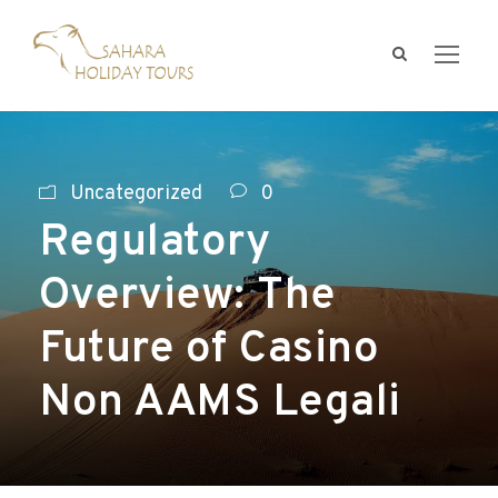
Uncategorized
0
Regulatory
Overview: The
Future of Casino
Non AAMS Legali