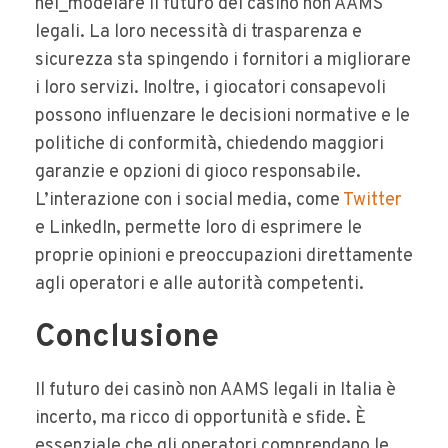
nel_modelare il futuro dei casinò non AAMS
legali. La loro necessità di trasparenza e
sicurezza sta spingendo i fornitori a migliorare
i loro servizi. Inoltre, i giocatori consapevoli
possono influenzare le decisioni normative e le
politiche di conformità, chiedendo maggiori
garanzie e opzioni di gioco responsabile.
L’interazione con i social media, come
Twitter
e LinkedIn, permette loro di esprimere le
proprie opinioni e preoccupazioni direttamente
agli operatori e alle autorità competenti.
Conclusione
Il futuro dei casinò non AAMS legali in Italia è
incerto, ma ricco di opportunità e sfide. È
essenziale che gli operatori comprendano le