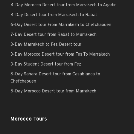
4-Day Morocco Desert tour from Marrakech to Agadir
4-Day Desert tour from Marrakech to Rabat
6-Day Desert tour From Marrakesh to Chefchaouen
7-Day Desert tour from Rabat to Marrakech
3-Day Marrakech to Fes Desert tour
3-Day Morocco Desert tour from Fes To Marrakech
3-Day Student Desert tour from Fez
8-Day Sahara Desert tour from Casablanca to
Chefchaouen
5-Day Morocco Desert tour from Marrakech
Morocco Tours