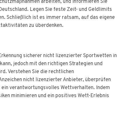
rschutzmaßnahmen arbeiten, und informieren Sie
Deutschland. Legen Sie feste Zeit- und Geldlimits
en. Schließlich ist es immer ratsam, auf das eigene
taktivitäten zu überdenken.
kennung sicherer nicht lizenzierter Sportwetten in
ann, jedoch mit den richtigen Strategien und
d. Verstehen Sie die rechtlichen
nzeichen nicht lizenzierter Anbieter, überprüfen
e ein verantwortungsvolles Wettverhalten. Indem
isiken minimieren und ein positives Wett-Erlebnis