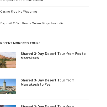
5 Deposit Free Bonus Casino
Casino Free No Wagering
Deposit 2 Get Bonus Online Bingo Australia
RECENT MOROCCO TOURS
Shared 3-Day Desert Tour from Fes to
Marrakech
Shared 3-Day Desert Tour from
Marrakech to Fes