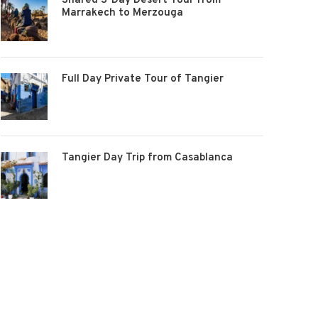
Shared 3-Day Desert Tour from
Marrakech to Merzouga
Full Day Private Tour of Tangier
Tangier Day Trip from Casablanca