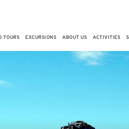
 TOURS
EXCURSIONS
ABOUT US
ACTIVITIES