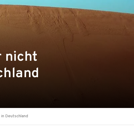
 nicht
chland
 in Deutschland