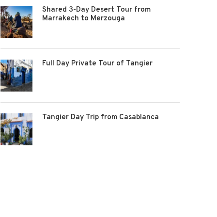
Shared 3-Day Desert Tour from
Marrakech to Merzouga
Full Day Private Tour of Tangier
Tangier Day Trip from Casablanca