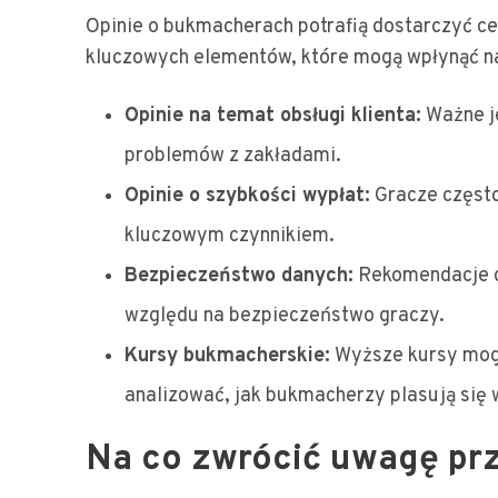
Opinie o bukmacherach potrafią dostarczyć ce
kluczowych elementów, które mogą wpłynąć n
Opinie na temat obsługi klienta:
Ważne j
problemów z zakładami.
Opinie o szybkości wypłat:
Gracze często
kluczowym czynnikiem.
Bezpieczeństwo danych:
Rekomendacje d
względu na bezpieczeństwo graczy.
Kursy bukmacherskie:
Wyższe kursy mogą
analizować, jak bukmacherzy plasują się w
Na co zwrócić uwagę pr