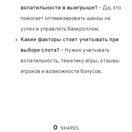
волатильности в выигрыше?
– Да, это
помогает оптимизировать шансы на
успех и управлять банкроллом.
Какие факторы стоит учитывать при
выборе слота?
– Нужно учитывать
волатильность, тематику игры, отзывы
игроков и возможности бонусов.
0
SHARES