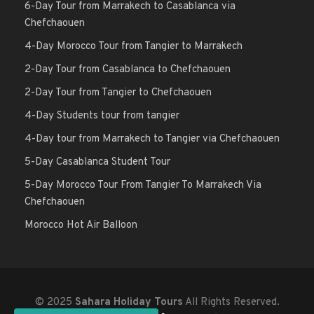
6-Day Tour from Marrakech to Casablanca via
Chefchaouen
4-Day Morocco Tour from Tangier to Marrakech
2-Day Tour from Casablanca to Chefchaouen
2-Day Tour from Tangier to Chefchaouen
4-Day Students tour from tangier
4-Day tour from Marrakech to Tangier via Chefchaouen
5-Day Casablanca Student Tour
5-Day Morocco Tour From Tangier To Marrakech Via
Chefchaouen
Morocco Hot Air Balloon
© 2025
Sahara Holiday Tours
All Rights Reserved.