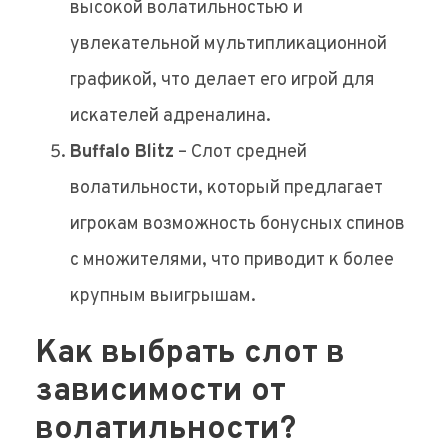
высокой волатильностью и
увлекательной мультипликационной
графикой, что делает его игрой для
искателей адреналина.
Buffalo Blitz
– Слот средней
волатильности, который предлагает
игрокам возможность бонусных спинов
с множителями, что приводит к более
крупным выигрышам.
Как выбрать слот в
зависимости от
волатильности?