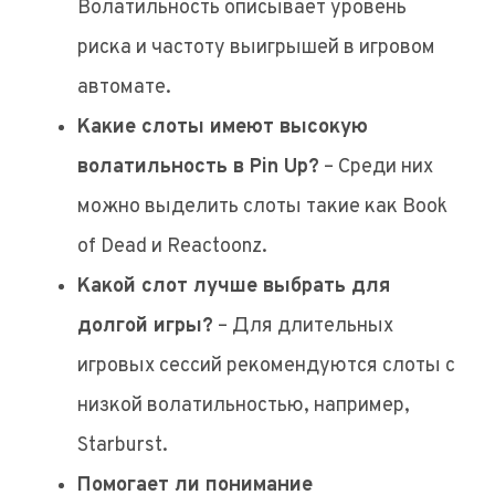
Волатильность описывает уровень
риска и частоту выигрышей в игровом
автомате.
Какие слоты имеют высокую
волатильность в Pin Up?
– Среди них
можно выделить слоты такие как Book
of Dead и Reactoonz.
Какой слот лучше выбрать для
долгой игры?
– Для длительных
игровых сессий рекомендуются слоты с
низкой волатильностью, например,
Starburst.
Помогает ли понимание