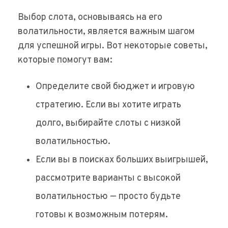
Выбор слота, основываясь на его
волатильности, является важным шагом
для успешной игры. Вот некоторые советы,
которые помогут вам:
Определите свой бюджет и игровую
стратегию. Если вы хотите играть
долго, выбирайте слоты с низкой
волатильностью.
Если вы в поисках больших выигрышей,
рассмотрите варианты с высокой
волатильностью — просто будьте
готовы к возможным потерям.