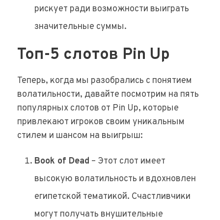
рискует ради возможности выиграть
значительные суммы.
Топ-5 слотов Pin Up
Теперь, когда мы разобрались с понятием
волатильности, давайте посмотрим на пять
популярных слотов от Pin Up, которые
привлекают игроков своим уникальным
стилем и шансом на выигрыш:
Book of Dead
– Этот слот имеет
высокую волатильность и вдохновлен
египетской тематикой. Счастливчики
могут получать внушительные