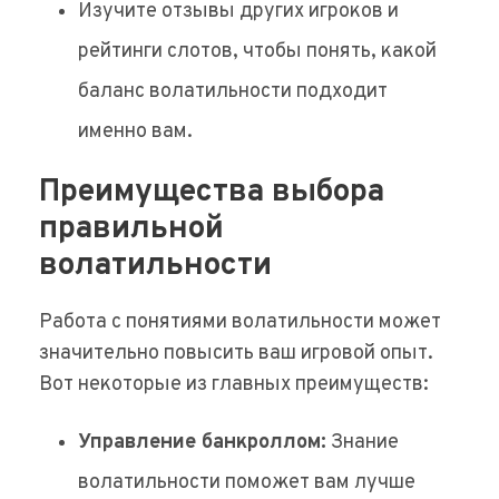
Изучите отзывы других игроков и
рейтинги слотов, чтобы понять, какой
баланс волатильности подходит
именно вам.
Преимущества выбора
правильной
волатильности
Работа с понятиями волатильности может
значительно повысить ваш игровой опыт.
Вот некоторые из главных преимуществ:
Управление банкроллом:
Знание
волатильности поможет вам лучше