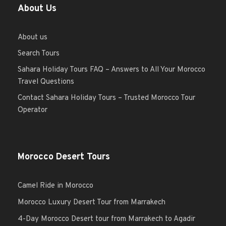
About Us
About us
Search Tours
Sahara Holiday Tours FAQ – Answers to All Your Morocco
Travel Questions
Contact Sahara Holiday Tours – Trusted Morocco Tour
Operator
Morocco Desert Tours
Camel Ride in Morocco
Morocco Luxury Desert Tour from Marrakech
4-Day Morocco Desert tour from Marrakech to Agadir