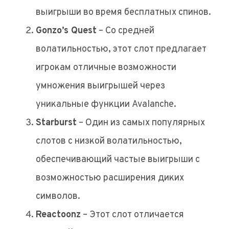
выигрыши во время бесплатных спинов.
Gonzo’s Quest
– Со средней
волатильностью, этот слот предлагает
игрокам отличные возможности
умножения выигрышей через
уникальные функции Avalanche.
Starburst
– Один из самых популярных
слотов с низкой волатильностью,
обеспечивающий частые выигрыши с
возможностью расширения диких
символов.
Reactoonz
– Этот слот отличается