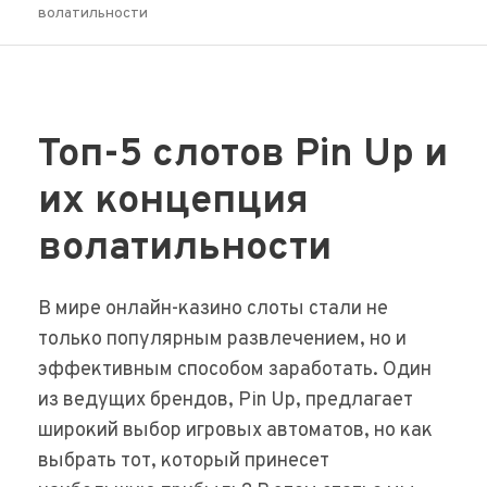
волатильности
Топ-5 слотов Pin Up и
их концепция
волатильности
В мире онлайн-казино слоты стали не
только популярным развлечением, но и
эффективным способом заработать. Один
из ведущих брендов, Pin Up, предлагает
широкий выбор игровых автоматов, но как
выбрать тот, который принесет