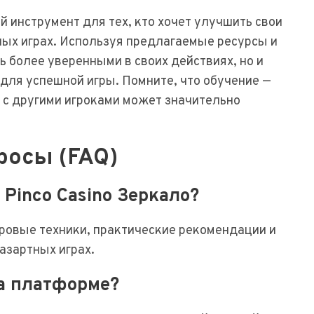
й инструмент для тех, кто хочет улучшить свои
ных играх. Используя предлагаемые ресурсы и
ь более уверенными в своих действиях, но и
для успешной игры. Помните, что обучение —
 с другими игроками может значительно
росы (FAQ)
 Pinco Casino Зеркало?
гровые техники, практические рекомендации и
азартных играх.
на платформе?