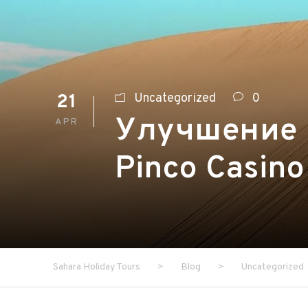
Uncategorized
0
21
Улучшение 
APR
Pinco Casin
Sahara Holiday Tours
>
Blog
>
Uncategorized