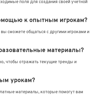
бходимые поля для создания своей учетной
 помощью к опытным игрокам?
 вы сможете общаться с другими игроками и
бразовательные материалы?
о, чтобы отражать текущие тренды и
ным урокам?
платные материалы, которые помогут вам