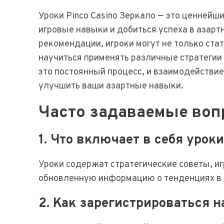
Уроки Pinco Casino Зеркало — это ценнейши
игровые навыки и добиться успеха в азарт
рекомендации, игроки могут не только стат
научиться применять различные стратегии 
это постоянный процесс, и взаимодействие
улучшить ваши азартные навыки.
Часто задаваемые воп
1. Что включает в себя уроки
Уроки содержат стратегические советы, и
обновленную информацию о тенденциях в 
2. Как зарегистрироваться 