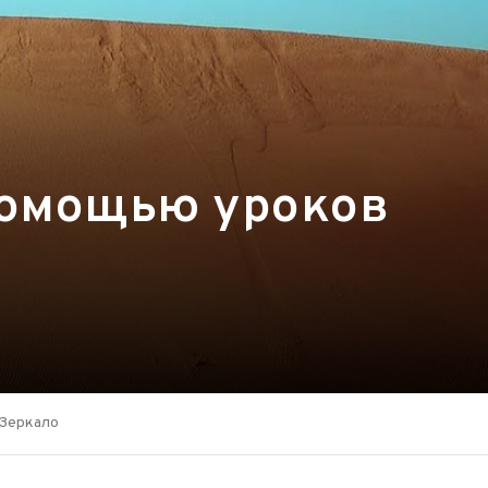
помощью уроков
 Зеркало