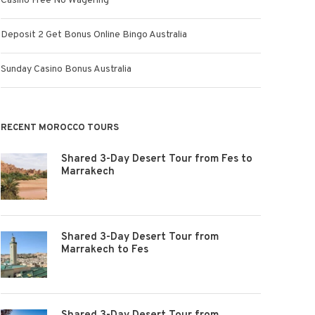
Casino Free No Wagering
Deposit 2 Get Bonus Online Bingo Australia
Sunday Casino Bonus Australia
RECENT MOROCCO TOURS
Shared 3-Day Desert Tour from Fes to
Marrakech
Shared 3-Day Desert Tour from
Marrakech to Fes