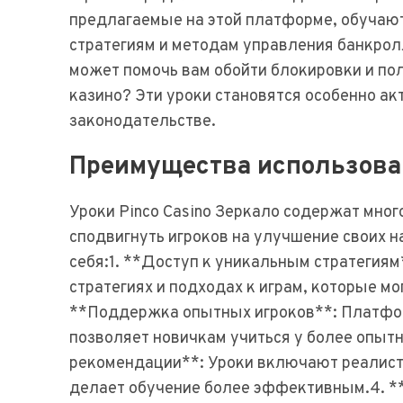
предлагаемые на этой платформе, обучаю
стратегиям и методам управления банкролл
может помочь вам обойти блокировки и по
казино? Эти уроки становятся особенно а
законодательстве.
Преимущества использован
Уроки Pinco Casino Зеркало содержат мно
сподвигнуть игроков на улучшение своих
себя:1. **Доступ к уникальным стратегия
стратегиях и подходах к играм, которые мо
**Поддержка опытных игроков**: Платфор
позволяет новичкам учиться у более опыт
рекомендации**: Уроки включают реалист
делает обучение более эффективным.4. *