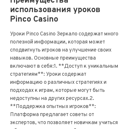
Преимущества
использования уроков
Pinco Casino
Уроки Pinco Casino Зеркало содержат много
полезной информации, которая может
сподвигнуть игроков на улучшение своих
навыков. Основные преимущества
включают в себя:1. **Доступ к уникальным
стратегиям**: Уроки содержат
информацию о различных стратегиях и
подходах к играм, которые могут быть
недоступны на других ресурсах.2.
**Поддержка опытных игроков**:
Платформа предлагает советы от
экспертов, что позволяет новичкам учиться