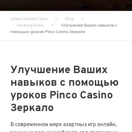
Sahara Holiday Tours
>
Blog
>
Uncategorized
>
Улучшение Ваших навыков с
помощью уроков Pinco Casino Зеркало
Улучшение Ваших
навыков с помощью
уроков Pinco Casino
Зеркало
В современном мире азартных игр онлайн,