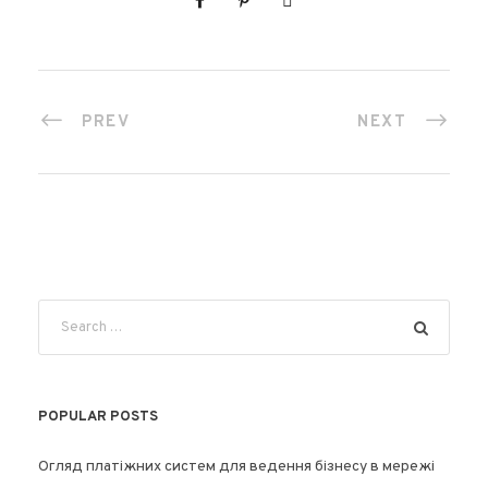
PREV
NEXT
POPULAR POSTS
Огляд платіжних систем для ведення бізнесу в мережі