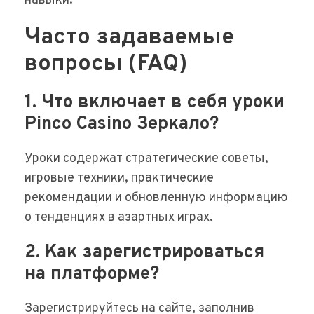
навыки.
Часто задаваемые
вопросы (FAQ)
1. Что включает в себя уроки
Pinco Casino Зеркало?
Уроки содержат стратегические советы,
игровые техники, практические
рекомендации и обновленную информацию
о тенденциях в азартных играх.
2. Как зарегистрироваться
на платформе?
Зарегистрируйтесь на сайте, заполнив