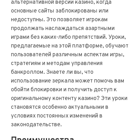
альтернативной версии казино, когда
основные сайты заблокированы или
недоступны. Это позволяет игрокам
продолжать наслаждаться азартными
играми без каких-либо препятствий. Уроки,
предлагаемые на этой платформе, обучают
пользователей различным аспектам игры,
стратегиям и методам управления
банкроллом. Знаете ли вы, что
использование зеркала может помочь вам
обойти блокировки и получить доступ к
оригинальному контенту казино? Эти уроки
становятся особенно актуальными в
условиях постоянных изменений в
законодательстве.