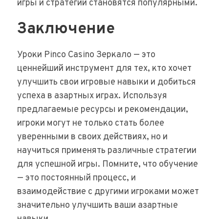
игры и стратегии становятся популярными.
Заключение
Уроки Pinco Casino Зеркало — это
ценнейший инструмент для тех, кто хочет
улучшить свои игровые навыки и добиться
успеха в азартных играх. Используя
предлагаемые ресурсы и рекомендации,
игроки могут не только стать более
уверенными в своих действиях, но и
научиться применять различные стратегии
для успешной игры. Помните, что обучение
— это постоянный процесс, и
взаимодействие с другими игроками может
значительно улучшить ваши азартные