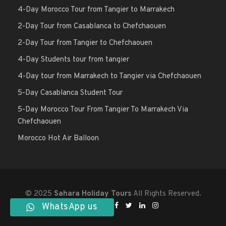
4-Day Morocco Tour from Tangier to Marrakech
2-Day Tour from Casablanca to Chefchaouen
2-Day Tour from Tangier to Chefchaouen
4-Day Students tour from tangier
4-Day tour from Marrakech to Tangier via Chefchaouen
5-Day Casablanca Student Tour
5-Day Morocco Tour From Tangier To Marrakech Via
Chefchaouen
Morocco Hot Air Balloon
© 2025
Sahara Holiday Tours
All Rights Reserved.
WhatsApp us
Follow Us On