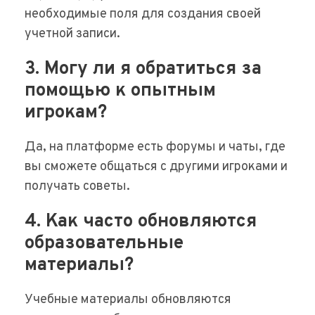
необходимые поля для создания своей
учетной записи.
3. Могу ли я обратиться за
помощью к опытным
игрокам?
Да, на платформе есть форумы и чаты, где
вы сможете общаться с другими игроками и
получать советы.
4. Как часто обновляются
образовательные
материалы?
Учебные материалы обновляются