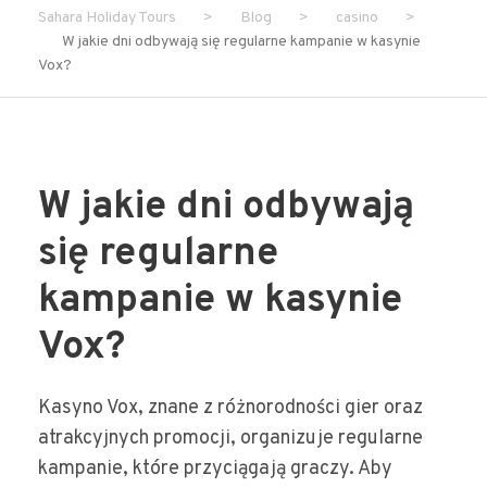
Sahara Holiday Tours
>
Blog
>
casino
>
W jakie dni odbywają się regularne kampanie w kasynie
Vox?
W jakie dni odbywają
się regularne
kampanie w kasynie
Vox?
Kasyno Vox, znane z różnorodności gier oraz
atrakcyjnych promocji, organizuje regularne
kampanie, które przyciągają graczy. Aby