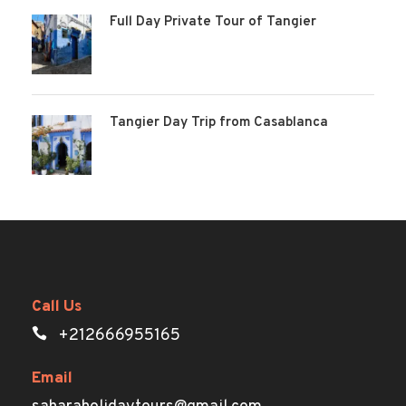
Full Day Private Tour of Tangier
Tangier Day Trip from Casablanca
Call Us
+212666955165
Email