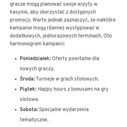
gracze mogą planować swoje wizyty w
kasynie, aby skorzystać z dostępnych
promocji. Warto jednak zaznaczyć, że niektóre
kampanie mogą również występować w
dodatkowych, jednorazowych terminach. Oto
harmonogram kampanii:
Poniedziałek:
Oferty powitalne dla
nowych graczy.
Środa:
Turnieje w grach stołowych.
Piątek:
Happy hours z bonusami na gry
slotowe.
Sobota:
Specjalne wydarzenia
tematyczne.