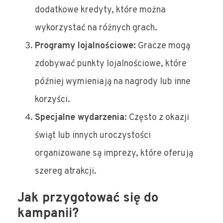
dodatkowe kredyty, które można
wykorzystać na różnych grach.
Programy lojalnościowe:
Gracze mogą
zdobywać punkty lojalnościowe, które
później wymieniają na nagrody lub inne
korzyści.
Specjalne wydarzenia:
Często z okazji
świąt lub innych uroczystości
organizowane są imprezy, które oferują
szereg atrakcji.
Jak przygotować się do
kampanii?