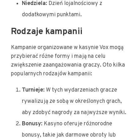
Niedziela:
Dzień lojalnościowy z
dodatkowymi punktami.
Rodzaje kampanii
Kampanie organizowane w kasynie Vox mogą
przybierać różne formy i mają na celu
zwiększenie zaangażowania graczy. Oto kilka
popularnych rodzajów kampanii:
Turnieje:
W tych wydarzeniach gracze
rywalizują ze sobą w określonych grach,
aby zdobyć nagrody za najwyższe wyniki.
Bonusy:
Kasyno oferuje różnorodne
bonusy, takie jak darmowe obroty lub