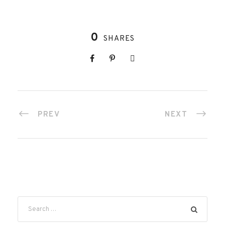
0
SHARES
PREV
NEXT