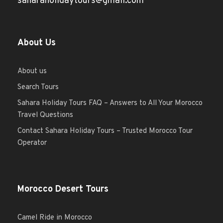
saharaholidaytours@gmail.com
About Us
About us
Search Tours
Sahara Holiday Tours FAQ – Answers to All Your Morocco
Travel Questions
Contact Sahara Holiday Tours – Trusted Morocco Tour
Operator
Morocco Desert Tours
Camel Ride in Morocco