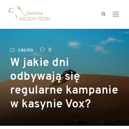
casino
0
W jakie dni
odbywają się
regularne kampanie
w kasynie Vox?