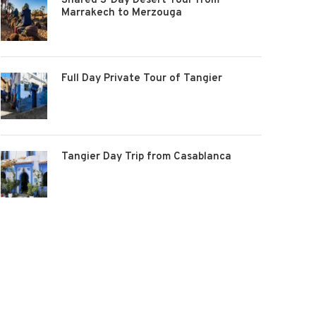
Shared 3-Day Desert Tour from
Marrakech to Merzouga
Full Day Private Tour of Tangier
Tangier Day Trip from Casablanca