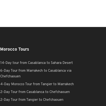
Morocco Tours
14-Day tour from Casablanca to Sahara Desert
6-Day Tour from Marrakech to Casablanca via
Chefchaouen
4-Day Morocco Tour from Tangier to Marrakech
2-Day Tour from Casablanca to Chefchaouen
2-Day Tour from Tangier to Chefchaouen