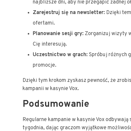
najbliższe dni, aby nie przegapić żadnej ok
Zarejestruj się na newsletter:
Dzięki tem
ofertami.
Planowanie sesji gry:
Zorganizuj wizyty w
Cię interesują.
Uczestnictwo w grach:
Spróbuj różnych g
promocje.
Dzięki tym krokom zyskasz pewność, że zrobi
kampanii w kasynie Vox.
Podsumowanie
Regularne kampanie w kasynie Vox odbywają s
tygodnia, dając graczom wyjątkowe możliwości