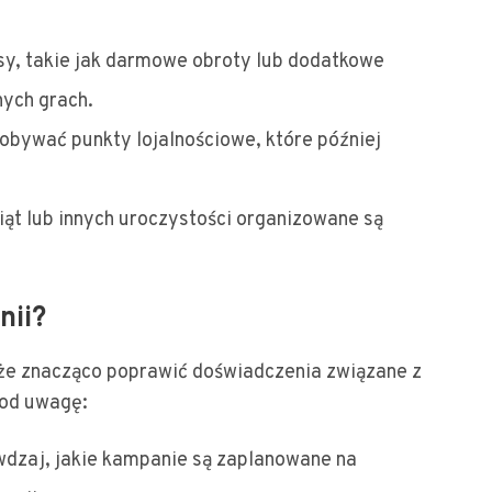
y, takie jak darmowe obroty lub dodatkowe
nych grach.
bywać punkty lojalnościowe, które później
iąt lub innych uroczystości organizowane są
nii?
że znacząco poprawić doświadczenia związane z
pod uwagę:
dzaj, jakie kampanie są zaplanowane na