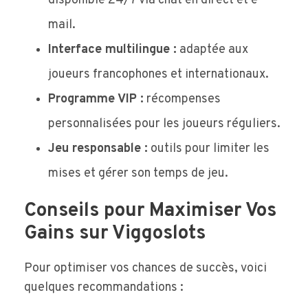
disponible 24/7 via chat en direct et e-
mail.
Interface multilingue :
adaptée aux
joueurs francophones et internationaux.
Programme VIP :
récompenses
personnalisées pour les joueurs réguliers.
Jeu responsable :
outils pour limiter les
mises et gérer son temps de jeu.
Conseils pour Maximiser Vos
Gains sur Viggoslots
Pour optimiser vos chances de succès, voici
quelques recommandations :