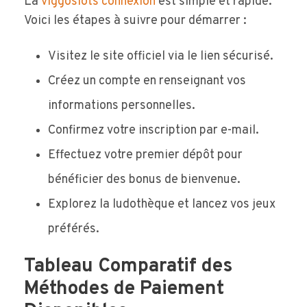
La
viggoslots connexion
est simple et rapide.
Voici les étapes à suivre pour démarrer :
Visitez le site officiel via le lien sécurisé.
Créez un compte en renseignant vos
informations personnelles.
Confirmez votre inscription par e-mail.
Effectuez votre premier dépôt pour
bénéficier des bonus de bienvenue.
Explorez la ludothèque et lancez vos jeux
préférés.
Tableau Comparatif des
Méthodes de Paiement