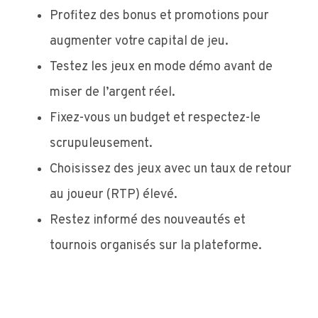
Profitez des bonus et promotions pour
augmenter votre capital de jeu.
Testez les jeux en mode démo avant de
miser de l’argent réel.
Fixez-vous un budget et respectez-le
scrupuleusement.
Choisissez des jeux avec un taux de retour
au joueur (RTP) élevé.
Restez informé des nouveautés et
tournois organisés sur la plateforme.