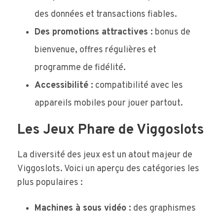
des données et transactions fiables.
Des promotions attractives :
bonus de
bienvenue, offres régulières et
programme de fidélité.
Accessibilité :
compatibilité avec les
appareils mobiles pour jouer partout.
Les Jeux Phare de Viggoslots
La diversité des jeux est un atout majeur de
Viggoslots. Voici un aperçu des catégories les
plus populaires :
Machines à sous vidéo :
des graphismes