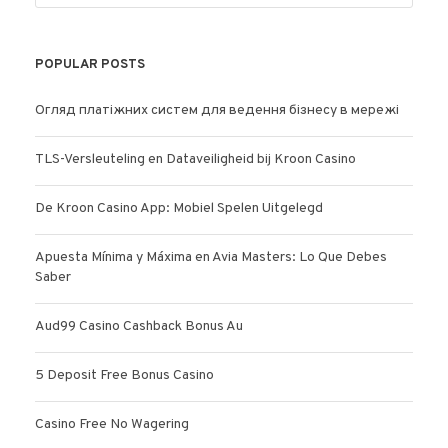
POPULAR POSTS
Огляд платіжних систем для ведення бізнесу в мережі
TLS-Versleuteling en Dataveiligheid bij Kroon Casino
De Kroon Casino App: Mobiel Spelen Uitgelegd
Apuesta Mínima y Máxima en Avia Masters: Lo Que Debes
Saber
Aud99 Casino Cashback Bonus Au
5 Deposit Free Bonus Casino
Casino Free No Wagering