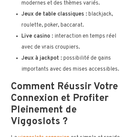
modernes et des thèmes variés.
Jeux de table classiques :
blackjack,
roulette, poker, baccarat.
Live casino :
interaction en temps réel
avec de vrais croupiers.
Jeux à jackpot :
possibilité de gains
importants avec des mises accessibles.
Comment Réussir Votre
Connexion et Profiter
Pleinement de
Viggoslots ?