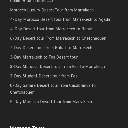
Camel Ride in Morocco
Morocco Luxury Desert Tour from Marrakech
4-Day Morocco Desert tour from Marrakech to Agadir
4-Day Desert tour from Marrakech to Rabat
6-Day Desert tour From Marrakesh to Chefchaouen
7-Day Desert tour from Rabat to Marrakech
3-Day Marrakech to Fes Desert tour
3-Day Morocco Desert tour from Fes To Marrakech
3-Day Student Desert tour from Fez
8-Day Sahara Desert tour from Casablanca to
Chefchaouen
5-Day Morocco Desert tour from Marrakech