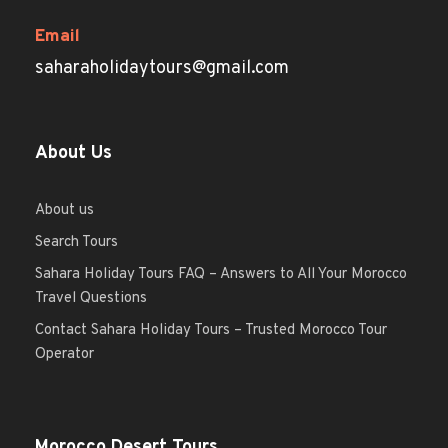
Email
saharaholidaytours@gmail.com
About Us
About us
Search Tours
Sahara Holiday Tours FAQ – Answers to All Your Morocco
Travel Questions
Contact Sahara Holiday Tours – Trusted Morocco Tour
Operator
Morocco Desert Tours