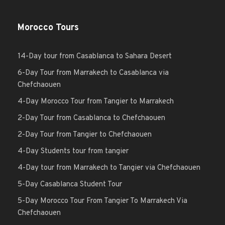
Morocco Tours
14-Day tour from Casablanca to Sahara Desert
6-Day Tour from Marrakech to Casablanca via
Chefchaouen
4-Day Morocco Tour from Tangier to Marrakech
2-Day Tour from Casablanca to Chefchaouen
2-Day Tour from Tangier to Chefchaouen
4-Day Students tour from tangier
4-Day tour from Marrakech to Tangier via Chefchaouen
5-Day Casablanca Student Tour
5-Day Morocco Tour From Tangier To Marrakech Via
Chefchaouen