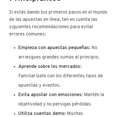
Si estás dando tus primeros pasos en el mundo
de las apuestas en línea, ten en cuenta las
siguientes recomendaciones para evitar
errores comunes:
Empieza con apuestas pequeñas:
No
arriesgues grandes sumas al principio.
Aprende sobre los mercados:
Familiarízate con los diferentes tipos de
apuestas y eventos.
Evita apostar con emociones:
Mantén la
objetividad y no persigas pérdidas.
Utiliza cuentas demo:
Muchas