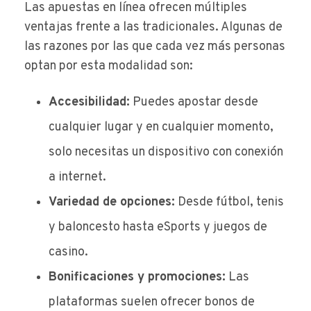
Las apuestas en línea ofrecen múltiples
ventajas frente a las tradicionales. Algunas de
las razones por las que cada vez más personas
optan por esta modalidad son:
Accesibilidad:
Puedes apostar desde
cualquier lugar y en cualquier momento,
solo necesitas un dispositivo con conexión
a internet.
Variedad de opciones:
Desde fútbol, tenis
y baloncesto hasta eSports y juegos de
casino.
Bonificaciones y promociones:
Las
plataformas suelen ofrecer bonos de