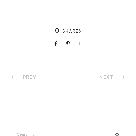
0
SHARES
PREV
NEXT