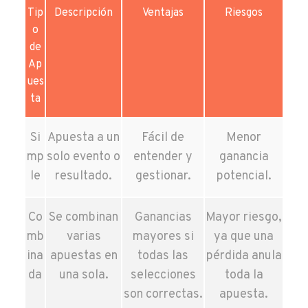
Tip
Descripción
Ventajas
Riesgos
o
de
Ap
ues
ta
Si
Apuesta a un
Fácil de
Menor
mp
solo evento o
entender y
ganancia
le
resultado.
gestionar.
potencial.
Co
Se combinan
Ganancias
Mayor riesgo,
mb
varias
mayores si
ya que una
ina
apuestas en
todas las
pérdida anula
da
una sola.
selecciones
toda la
son correctas.
apuesta.