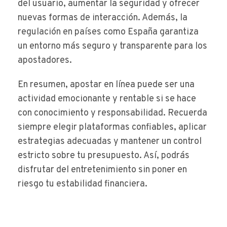
del usuario, aumentar la seguridad y ofrecer
nuevas formas de interacción. Además, la
regulación en países como España garantiza
un entorno más seguro y transparente para los
apostadores.
En resumen, apostar en línea puede ser una
actividad emocionante y rentable si se hace
con conocimiento y responsabilidad. Recuerda
siempre elegir plataformas confiables, aplicar
estrategias adecuadas y mantener un control
estricto sobre tu presupuesto. Así, podrás
disfrutar del entretenimiento sin poner en
riesgo tu estabilidad financiera.