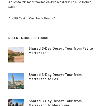
Apuesta Mínima y Máxima en Avia Masters: Lo Que Debes
Saber
Aud99 Casino Cashback Bonus Au
RECENT MOROCCO TOURS
Shared 3-Day Desert Tour from Fes to
Marrakech
Shared 3-Day Desert Tour from
Marrakech to Fes
Shared 3-Day Desert Tour from
Marrakech to Merzouga